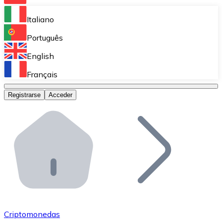
Bitnovo Ramp
Italiano
Integra nuestra solución en tu plataforma.
Português
Bitnovo Giftcards
English
Vende nuestras tarjetas regalo en tu negocio.
Français
Bitnovo OTC
Registrarse
Acceder
Realiza operaciones de gran volumen.
Bitnovo ATM
Integra un ATM Bitnovo en tu negocio y permite que t
Bitnovo API
Integra nuestra API en tu ecosistema.
Conviértete en Distribuidor
Únete a nuestra red de distribuidores.
Criptomonedas