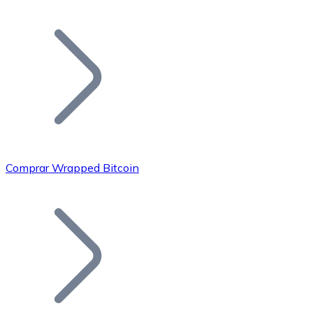
Listar Token
Añade tu proyecto a nuestro ecosistema.
Comprar Wrapped Bitcoin
Bitcoin
BTC