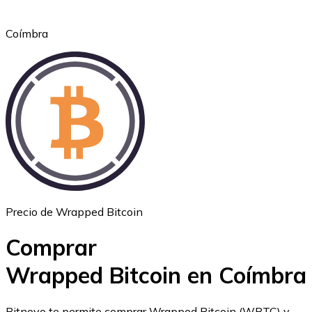
Coímbra
Ethereum
ETH
Precio de Wrapped Bitcoin
Comprar
Wrapped Bitcoin en Coímbra
USD Coin
Bitnovo te permite comprar Wrapped Bitcoin (WBTC) y