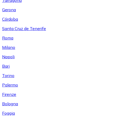
Tarragona
Gerona
Córdoba
Santa Cruz de Tenerife
Roma
Milano
Napoli
Bari
Torino
Palermo
Firenze
Bologna
Foggia