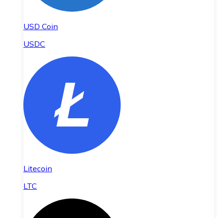
USD Coin
USDC
Litecoin
LTC