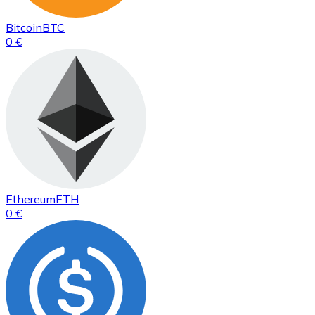
Bitcoin
BTC
0 €
Ethereum
ETH
0 €