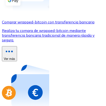
Comprar con Transferencia
Tarjeta de crédito / débito
Utiliza tarjetas Visa y Mastercard para comprar criptom
Comprar wrapped-bitcoin con transferencia bancaria
Comprar con tarjeta
Realiza tu compra de wrapped-bitcoin mediante
transferencia bancaria tradicional de manera rápida y
Tienda - Tarjetas regalo
segura.
Nuevo
Compra tarjetas regalo de tus marcas favoritas con cr
Ver más
Ir a la tienda de tarjetas regalo