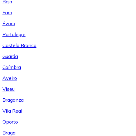
Beja
Faro
Évora
Portalegre
Castelo Branco
Guarda
Coímbra
Aveiro
Viseu
Braganza
Vila Real
Oporto
Braga