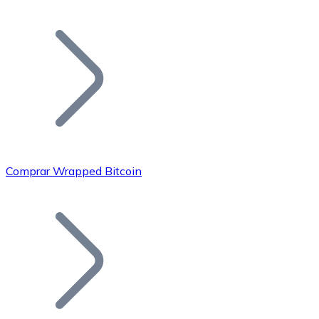
Listar Token
Añade tu proyecto a nuestro ecosistema.
Comprar Wrapped Bitcoin
Bitcoin
BTC