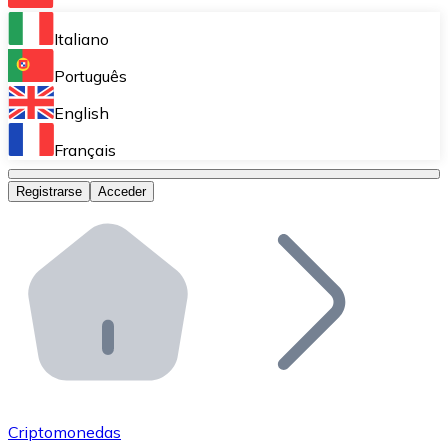
Bitnovo Ramp
Italiano
Integra nuestra solución en tu plataforma.
Português
Bitnovo Giftcards
English
Vende nuestras tarjetas regalo en tu negocio.
Français
Bitnovo OTC
Registrarse
Acceder
Realiza operaciones de gran volumen.
Bitnovo ATM
Integra un ATM Bitnovo en tu negocio y permite que t
Bitnovo API
Integra nuestra API en tu ecosistema.
Conviértete en Distribuidor
Únete a nuestra red de distribuidores.
Criptomonedas