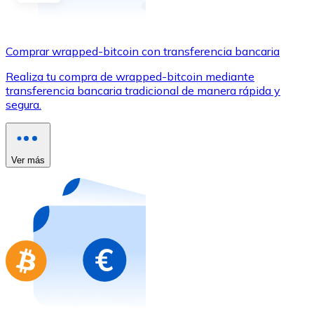
Comprar con Transferencia
Tarjeta de crédito / débito
Comprar wrapped-bitcoin con transferencia bancaria
Utiliza tarjetas Visa y Mastercard para comprar criptom
Realiza tu compra de wrapped-bitcoin mediante
Comprar con tarjeta
transferencia bancaria tradicional de manera rápida y
segura.
Tienda - Tarjetas regalo
Nuevo
Compra tarjetas regalo de tus marcas favoritas con cr
Ver más
Ir a la tienda de tarjetas regalo