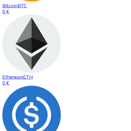
Bitcoin
BTC
0 €
Ethereum
ETH
0 €