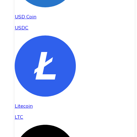
USD Coin
USDC
Litecoin
LTC