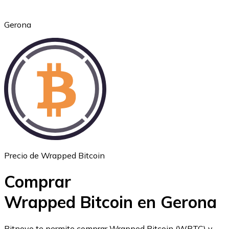
Gerona
Ethereum
ETH
Precio de Wrapped Bitcoin
Comprar
Wrapped Bitcoin en Gerona
USD Coin
Bitnovo te permite comprar Wrapped Bitcoin (WBTC) y