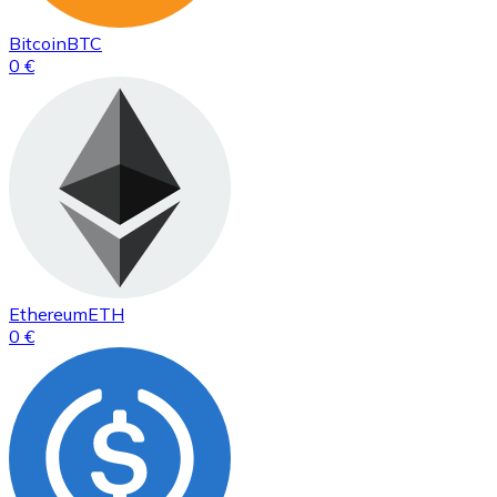
Bitcoin
BTC
0 €
Ethereum
ETH
0 €