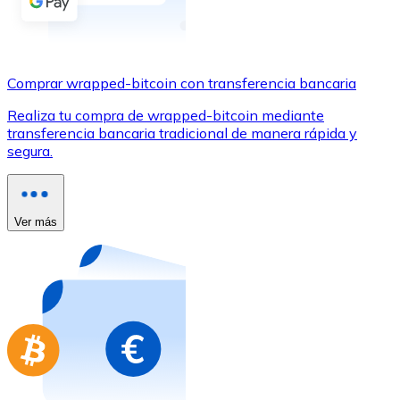
Comprar con Transferencia
Tarjeta de crédito / débito
Utiliza tarjetas Visa y Mastercard para comprar criptom
Comprar wrapped-bitcoin con transferencia bancaria
Comprar con tarjeta
Realiza tu compra de wrapped-bitcoin mediante
transferencia bancaria tradicional de manera rápida y
Tienda - Tarjetas regalo
segura.
Nuevo
Compra tarjetas regalo de tus marcas favoritas con cr
Ver más
Ir a la tienda de tarjetas regalo