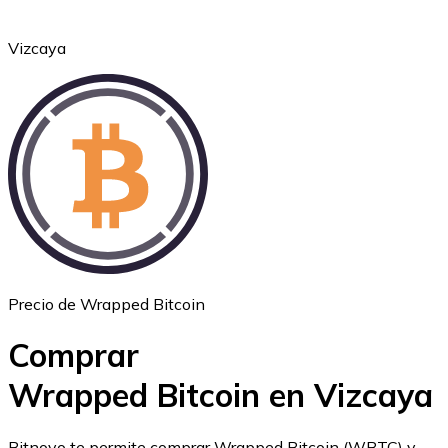
Vizcaya
Ethereum
ETH
Precio de Wrapped Bitcoin
Comprar
Wrapped Bitcoin en Vizcaya
USD Coin
Bitnovo te permite comprar Wrapped Bitcoin (WBTC) y