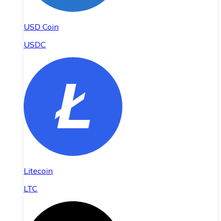
USD Coin
USDC
Litecoin
LTC