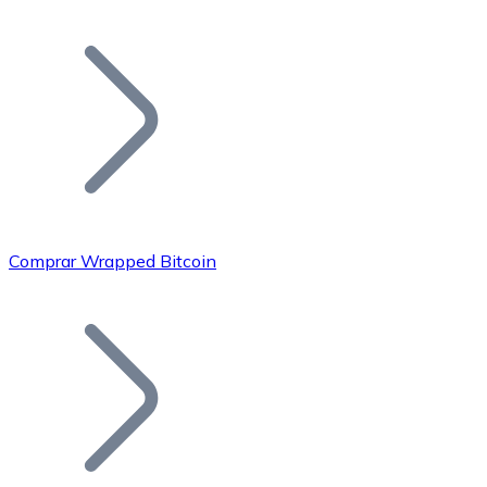
Listar Token
Añade tu proyecto a nuestro ecosistema.
Comprar Wrapped Bitcoin
Bitcoin
BTC