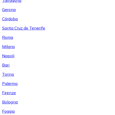
Tarragona
Gerona
Córdoba
Santa Cruz de Tenerife
Roma
Milano
Napoli
Bari
Torino
Palermo
Firenze
Bologna
Foggia