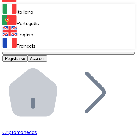
Bitnovo Ramp
Italiano
Integra nuestra solución en tu plataforma.
Português
Bitnovo Giftcards
English
Vende nuestras tarjetas regalo en tu negocio.
Français
Bitnovo OTC
Registrarse
Acceder
Realiza operaciones de gran volumen.
Bitnovo ATM
Integra un ATM Bitnovo en tu negocio y permite que t
Bitnovo API
Integra nuestra API en tu ecosistema.
Conviértete en Distribuidor
Únete a nuestra red de distribuidores.
Criptomonedas