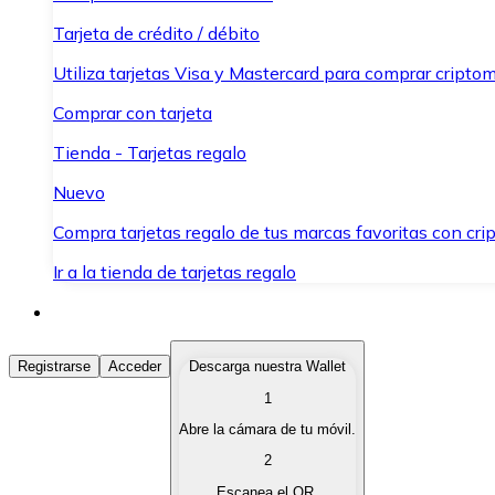
Tarjeta de crédito / débito
Utiliza tarjetas Visa y Mastercard para comprar criptom
Comprar con tarjeta
Tienda - Tarjetas regalo
Nuevo
Compra tarjetas regalo de tus marcas favoritas con cr
Ir a la tienda de tarjetas regalo
Comprar Criptomonedas
Registrarse
Acceder
Descarga nuestra Wallet
1
Compra criptomonedas con diferentes métodos de pag
Abre la cámara de tu móvil.
Vender Criptomonedas
2
Vende tus criptomonedas de forma rápida y segura.
Escanea el QR.