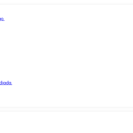
o.
diada.