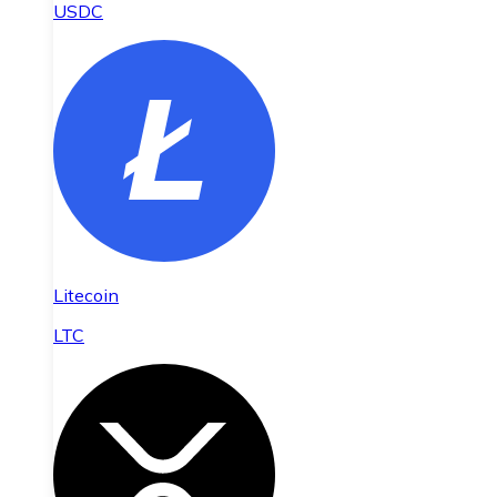
USDC
Litecoin
LTC