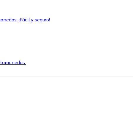
onedas. ¡Fácil y seguro!
iptomonedas.
o.