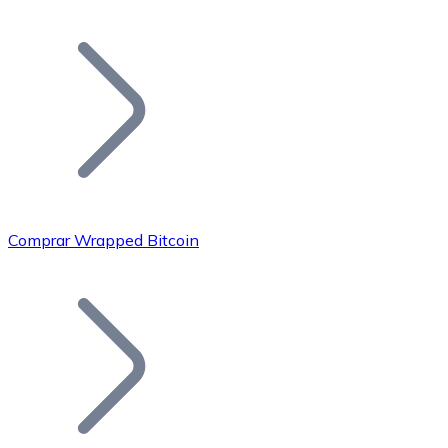
Listar Token
Añade tu proyecto a nuestro ecosistema.
Comprar Wrapped Bitcoin
Bitcoin
BTC