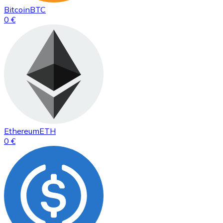
Bitcoin
BTC
0 €
Ethereum
ETH
0 €