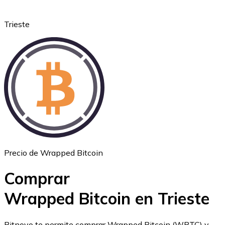
Trieste
Ethereum
ETH
Precio de Wrapped Bitcoin
Comprar
Wrapped Bitcoin en Trieste
USD Coin
Bitnovo te permite comprar Wrapped Bitcoin (WBTC) y