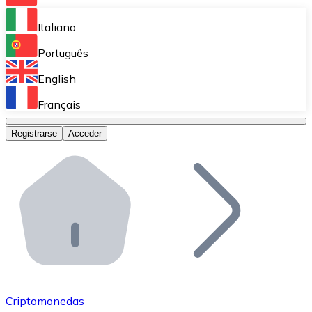
Bitnovo Ramp
Italiano
Integra nuestra solución en tu plataforma.
Português
Bitnovo Giftcards
English
Vende nuestras tarjetas regalo en tu negocio.
Français
Bitnovo OTC
Registrarse
Acceder
Realiza operaciones de gran volumen.
Bitnovo ATM
Integra un ATM Bitnovo en tu negocio y permite que t
Bitnovo API
Integra nuestra API en tu ecosistema.
Conviértete en Distribuidor
Únete a nuestra red de distribuidores.
Criptomonedas