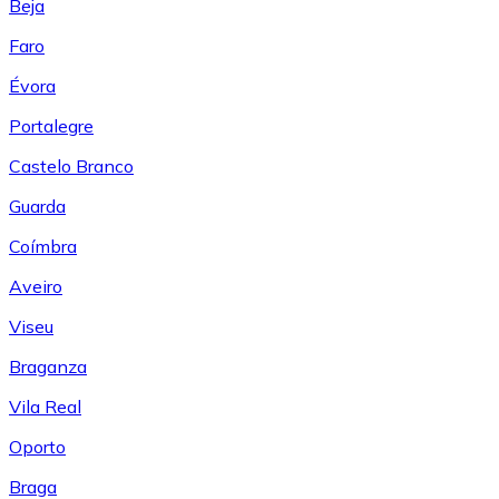
Beja
Faro
Évora
Portalegre
Castelo Branco
Guarda
Coímbra
Aveiro
Viseu
Braganza
Vila Real
Oporto
Braga