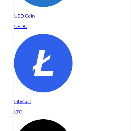
USD Coin
USDC
Litecoin
LTC