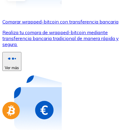
Comprar con Transferencia
Tarjeta de crédito / débito
Comprar wrapped-bitcoin con transferencia bancaria
Utiliza tarjetas Visa y Mastercard para comprar criptom
Realiza tu compra de wrapped-bitcoin mediante
Comprar con tarjeta
transferencia bancaria tradicional de manera rápida y
segura.
Tienda - Tarjetas regalo
Nuevo
Compra tarjetas regalo de tus marcas favoritas con cr
Ver más
Ir a la tienda de tarjetas regalo