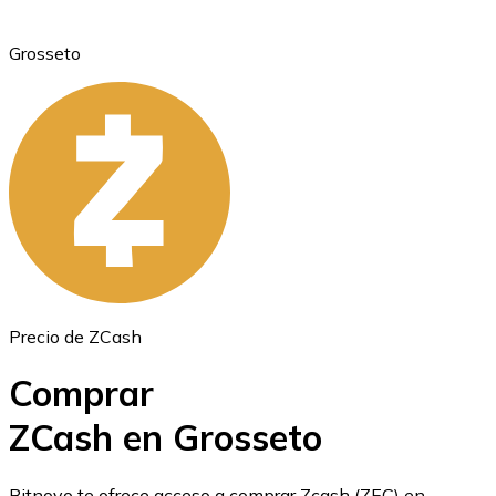
Grosseto
Ethereum
ETH
Precio de ZCash
Comprar
ZCash en Grosseto
USD Coin
Bitnovo te ofrece acceso a comprar Zcash (ZEC) en