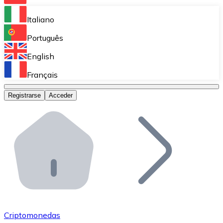
Bitnovo Ramp
Italiano
Integra nuestra solución en tu plataforma.
Português
Bitnovo Giftcards
English
Vende nuestras tarjetas regalo en tu negocio.
Français
Bitnovo OTC
Registrarse
Acceder
Realiza operaciones de gran volumen.
Bitnovo ATM
Integra un ATM Bitnovo en tu negocio y permite que t
Bitnovo API
Integra nuestra API en tu ecosistema.
Conviértete en Distribuidor
Únete a nuestra red de distribuidores.
Criptomonedas