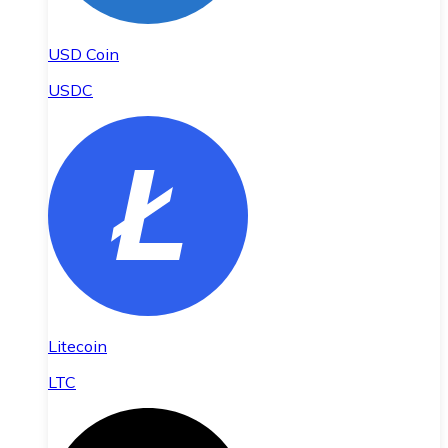
USD Coin
USDC
Litecoin
LTC