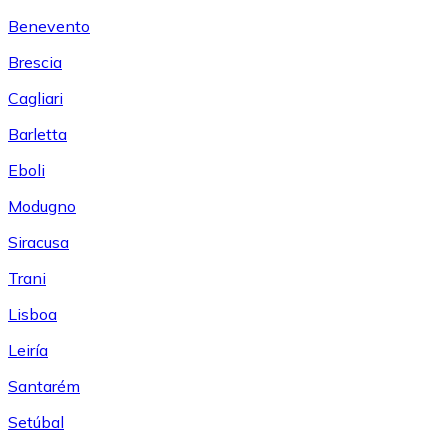
Benevento
Brescia
Cagliari
Barletta
Eboli
Modugno
Siracusa
Trani
Lisboa
Leiría
Santarém
Setúbal