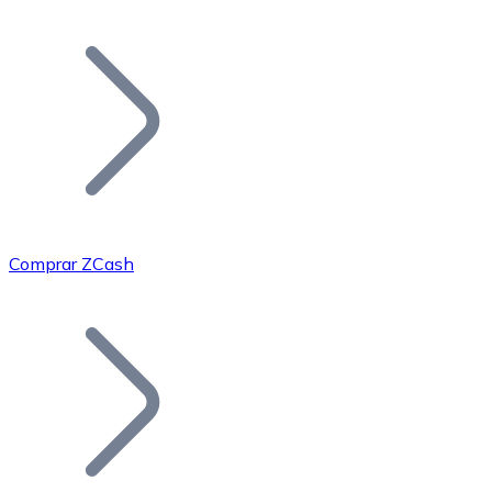
Listar Token
Añade tu proyecto a nuestro ecosistema.
Comprar ZCash
Bitcoin
BTC