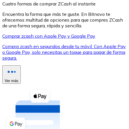
Cuatro formas de comprar ZCash al instante
Encuentra la forma que más te guste. En Bitnovo te
ofrecemos multitud de opciones para que compres ZCash
de una forma segura, rápida y sencilla.
Comprar zcash con Apple Pay y Google Pay
XRP
Compra zcash en segundos desde tu móvil. Con Apple Pay
XRP
o Google Pay, solo necesitas un toque para pagar de forma
segura.
Ver todo
Efectivo
Ver más
Compra criptomonedas con efectivo en tu tienda más 
Comprar con efectivo
Transferencia SEPA
Añade fondos a tu cuenta Bitnovo o realiza compras di