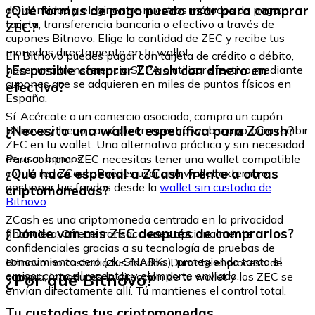
¿Qué formas de pago puedo usar para comprar
de identidad y elegir entre nuestros métodos de pago:
tarjeta, transferencia bancaria o efectivo a través de
ZEC?
cupones Bitnovo. Elige la cantidad de ZEC y recibe tus
monedas directamente en tu wallet.
En Bitnovo puedes pagar con tarjeta de crédito o débito,
¿Es posible comprar ZCash con dinero en
hacer una transferencia SEPA o utilizar efectivo mediante
cupones que se adquieren en miles de puntos físicos en
efectivo?
España.
Sí. Acércate a un comercio asociado, compra un cupón
¿Necesito una wallet específica para ZCash?
Bitnovo y luego canjéalo en nuestra web o app para recibir
ZEC en tu wallet. Una alternativa práctica y sin necesidad
de usar bancos.
Para comprar ZEC necesitas tener una wallet compatible
¿Qué hace especial a ZCash frente a otras
con la red ZCash. Puedes usar una wallet externa o
gestionar tus fondos desde la
wallet sin custodia de
criptomonedas?
Bitnovo
.
ZCash es una criptomoneda centrada en la privacidad
¿Dónde van mis ZEC después de comprarlos?
financiera. Ofrece transacciones opcionalmente
confidenciales gracias a su tecnología de pruebas de
conocimiento cero (zk-SNARKs), protegiendo tanto el
Bitnovo no custodia tus fondos. Durante el proceso de
emisor como el receptor y el importe enviado.
¿Por qué Bitnovo?
compra, introduces la dirección de tu wallet y los ZEC se
envían directamente allí. Tú mantienes el control total.
Tu custodias tus criptomonedas