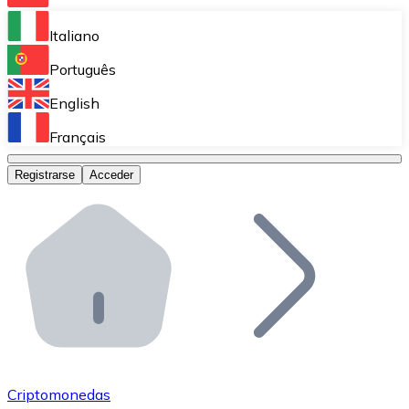
Bitnovo Ramp
Italiano
Integra nuestra solución en tu plataforma.
Português
Bitnovo Giftcards
English
Vende nuestras tarjetas regalo en tu negocio.
Français
Bitnovo OTC
Registrarse
Acceder
Realiza operaciones de gran volumen.
Bitnovo ATM
Integra un ATM Bitnovo en tu negocio y permite que t
Bitnovo API
Integra nuestra API en tu ecosistema.
Conviértete en Distribuidor
Únete a nuestra red de distribuidores.
Criptomonedas