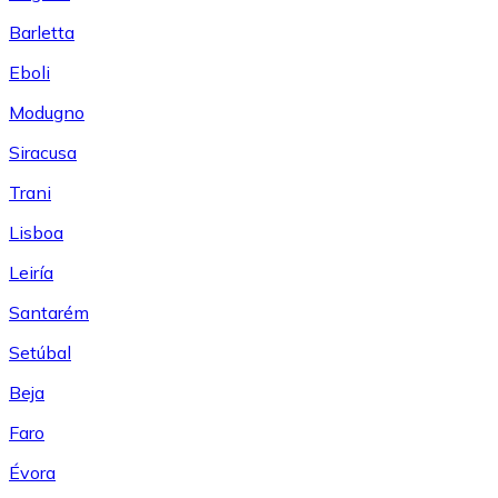
Barletta
Eboli
Modugno
Siracusa
Trani
Lisboa
Leiría
Santarém
Setúbal
Beja
Faro
Évora