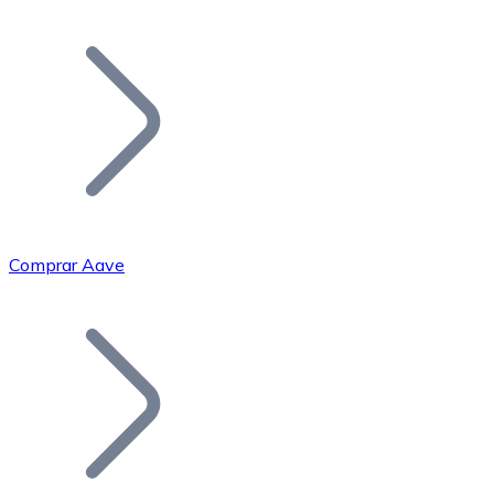
Listar Token
Añade tu proyecto a nuestro ecosistema.
Comprar Aave
Bitcoin
BTC