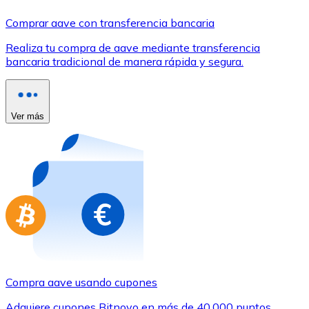
Comprar con Transferencia
Comprar aave con transferencia bancaria
Tarjeta de crédito / débito
Realiza tu compra de aave mediante transferencia
Utiliza tarjetas Visa y Mastercard para comprar criptom
bancaria tradicional de manera rápida y segura.
Comprar con tarjeta
Tienda - Tarjetas regalo
Ver más
Nuevo
Compra tarjetas regalo de tus marcas favoritas con cr
Ir a la tienda de tarjetas regalo
Compra aave usando cupones
Adquiere cupones Bitnovo en más de 40.000 puntos