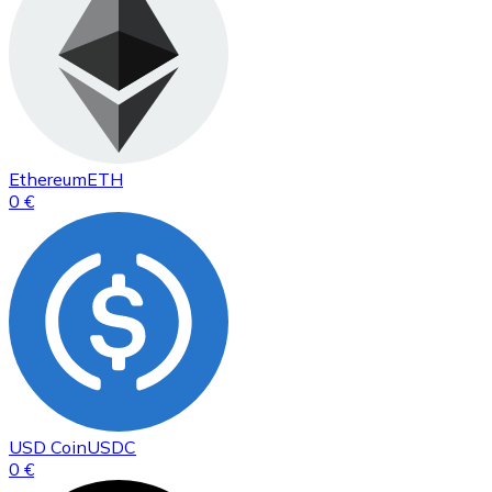
Ethereum
ETH
0 €
USD Coin
USDC
0 €