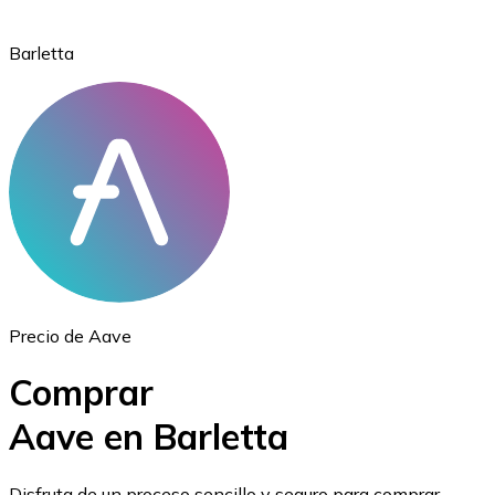
Barletta
Ethereum
ETH
Precio de Aave
Comprar
Aave en Barletta
USD Coin
Disfruta de un proceso sencillo y seguro para comprar,