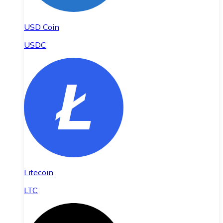
USD Coin
USDC
Litecoin
LTC