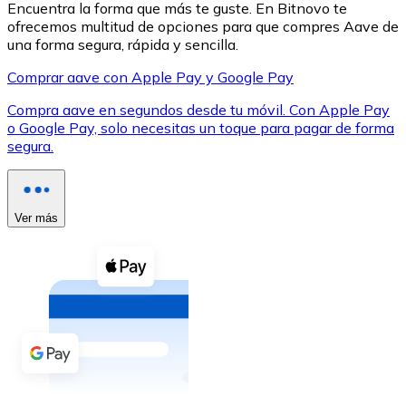
Encuentra la forma que más te guste. En Bitnovo te
ofrecemos multitud de opciones para que compres Aave de
una forma segura, rápida y sencilla.
Comprar aave con Apple Pay y Google Pay
Compra aave en segundos desde tu móvil. Con Apple Pay
XRP
o Google Pay, solo necesitas un toque para pagar de forma
segura.
XRP
Ver más
Ver todo
Efectivo
Compra criptomonedas con efectivo en tu tienda más 
Comprar con efectivo
Transferencia SEPA
Añade fondos a tu cuenta Bitnovo o realiza compras di