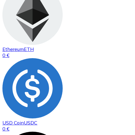
Ethereum
ETH
0 €
USD Coin
USDC
0 €