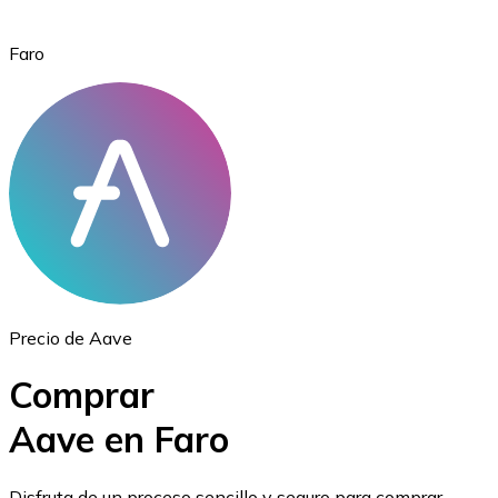
Faro
Ethereum
ETH
Precio de Aave
Comprar
Aave en Faro
USD Coin
Disfruta de un proceso sencillo y seguro para comprar,