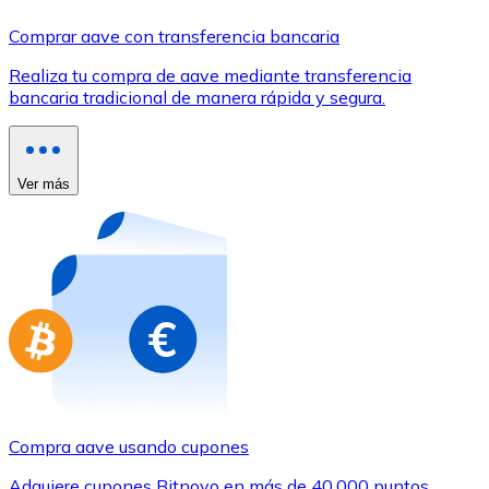
Comprar con Transferencia
Comprar aave con transferencia bancaria
Tarjeta de crédito / débito
Realiza tu compra de aave mediante transferencia
Utiliza tarjetas Visa y Mastercard para comprar criptom
bancaria tradicional de manera rápida y segura.
Comprar con tarjeta
Tienda - Tarjetas regalo
Ver más
Nuevo
Compra tarjetas regalo de tus marcas favoritas con cr
Ir a la tienda de tarjetas regalo
Compra aave usando cupones
Adquiere cupones Bitnovo en más de 40.000 puntos