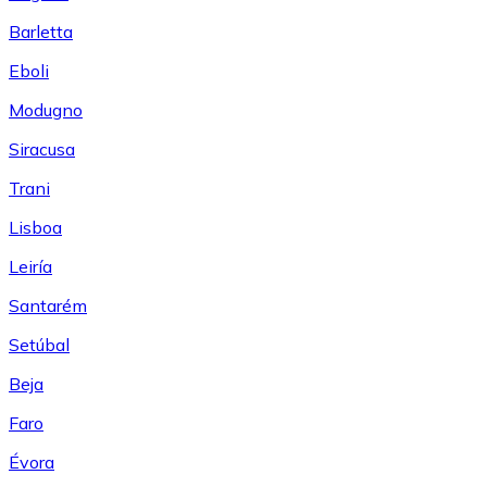
Barletta
Eboli
Modugno
Siracusa
Trani
Lisboa
Leiría
Santarém
Setúbal
Beja
Faro
Évora