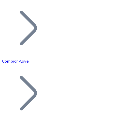
Listar Token
Añade tu proyecto a nuestro ecosistema.
Comprar Aave
Bitcoin
BTC