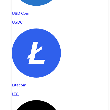
USD Coin
USDC
Litecoin
LTC