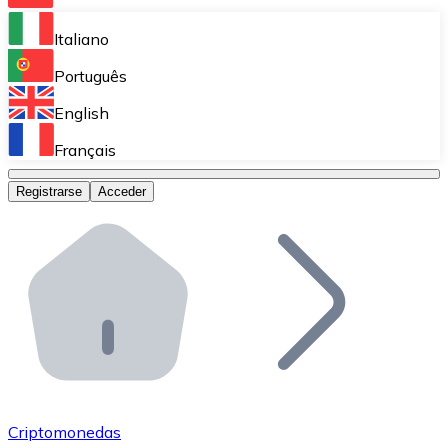
Bitnovo Ramp
Italiano
Integra nuestra solución en tu plataforma.
Português
Bitnovo Giftcards
English
Vende nuestras tarjetas regalo en tu negocio.
Français
Bitnovo OTC
Registrarse
Acceder
Realiza operaciones de gran volumen.
Bitnovo ATM
Integra un ATM Bitnovo en tu negocio y permite que t
Bitnovo API
Integra nuestra API en tu ecosistema.
Conviértete en Distribuidor
Únete a nuestra red de distribuidores.
Criptomonedas