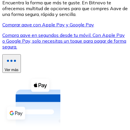
Encuentra la forma que más te guste. En Bitnovo te
ofrecemos multitud de opciones para que compres Aave de
una forma segura, rápida y sencilla.
Comprar aave con Apple Pay y Google Pay
Compra aave en segundos desde tu móvil. Con Apple Pay
XRP
o Google Pay, solo necesitas un toque para pagar de forma
segura.
XRP
Ver más
Ver todo
Efectivo
Compra criptomonedas con efectivo en tu tienda más 
Comprar con efectivo
Transferencia SEPA
Añade fondos a tu cuenta Bitnovo o realiza compras di