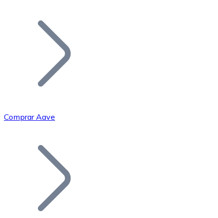
Listar Token
Añade tu proyecto a nuestro ecosistema.
Comprar Aave
Bitcoin
BTC