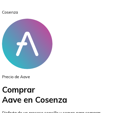
Cosenza
Ethereum
ETH
Precio de Aave
Comprar
Aave en Cosenza
USD Coin
Disfruta de un proceso sencillo y seguro para comprar,