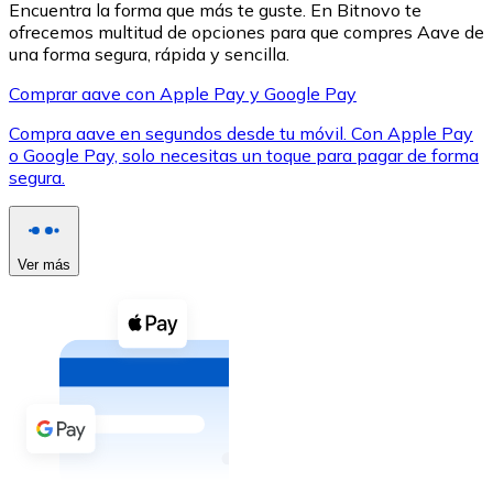
Encuentra la forma que más te guste. En Bitnovo te
ofrecemos multitud de opciones para que compres Aave de
una forma segura, rápida y sencilla.
Comprar aave con Apple Pay y Google Pay
Compra aave en segundos desde tu móvil. Con Apple Pay
XRP
o Google Pay, solo necesitas un toque para pagar de forma
segura.
XRP
Ver más
Ver todo
Efectivo
Compra criptomonedas con efectivo en tu tienda más 
Comprar con efectivo
Transferencia SEPA
Añade fondos a tu cuenta Bitnovo o realiza compras di