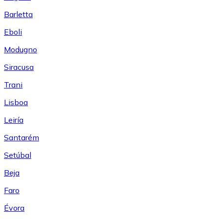
Barletta
Eboli
Modugno
Siracusa
Trani
Lisboa
Leiría
Santarém
Setúbal
Beja
Faro
Évora