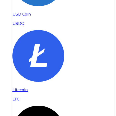
USD Coin
USDC
Litecoin
LTC