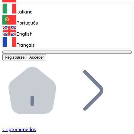
Bitnovo Ramp
Italiano
Integra nuestra solución en tu plataforma.
Português
Bitnovo Giftcards
English
Vende nuestras tarjetas regalo en tu negocio.
Français
Bitnovo OTC
Registrarse
Acceder
Realiza operaciones de gran volumen.
Bitnovo ATM
Integra un ATM Bitnovo en tu negocio y permite que t
Bitnovo API
Integra nuestra API en tu ecosistema.
Conviértete en Distribuidor
Únete a nuestra red de distribuidores.
Criptomonedas