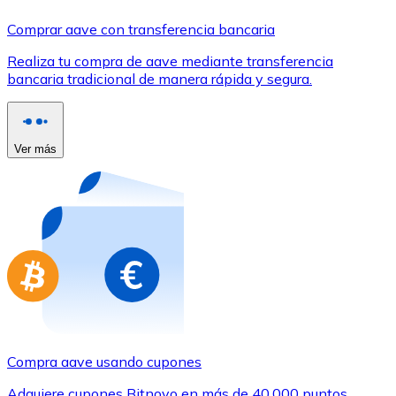
Comprar con Transferencia
Comprar aave con transferencia bancaria
Tarjeta de crédito / débito
Realiza tu compra de aave mediante transferencia
Utiliza tarjetas Visa y Mastercard para comprar criptom
bancaria tradicional de manera rápida y segura.
Comprar con tarjeta
Tienda - Tarjetas regalo
Ver más
Nuevo
Compra tarjetas regalo de tus marcas favoritas con cr
Ir a la tienda de tarjetas regalo
Compra aave usando cupones
Adquiere cupones Bitnovo en más de 40.000 puntos