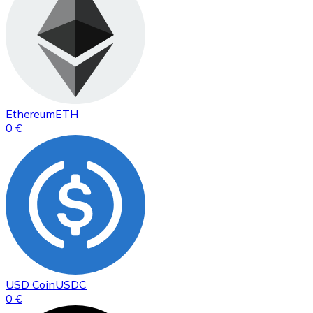
Ethereum
ETH
0 €
USD Coin
USDC
0 €