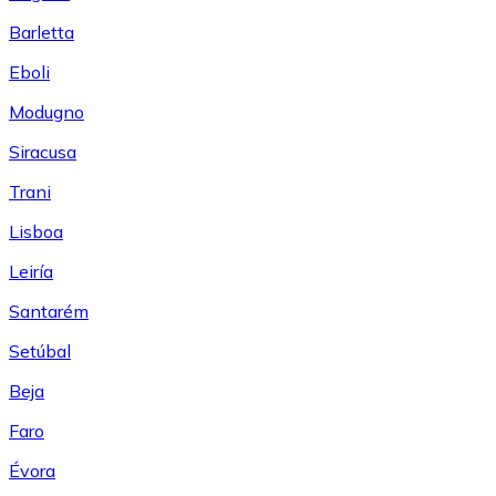
Barletta
Eboli
Modugno
Siracusa
Trani
Lisboa
Leiría
Santarém
Setúbal
Beja
Faro
Évora