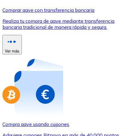
Comprar con Transferencia
Comprar aave con transferencia bancaria
Tarjeta de crédito / débito
Realiza tu compra de aave mediante transferencia
Utiliza tarjetas Visa y Mastercard para comprar criptom
bancaria tradicional de manera rápida y segura.
Comprar con tarjeta
Tienda - Tarjetas regalo
Ver más
Nuevo
Compra tarjetas regalo de tus marcas favoritas con cr
Ir a la tienda de tarjetas regalo
Compra aave usando cupones
Adquiere cupones Bitnovo en más de 40.000 puntos