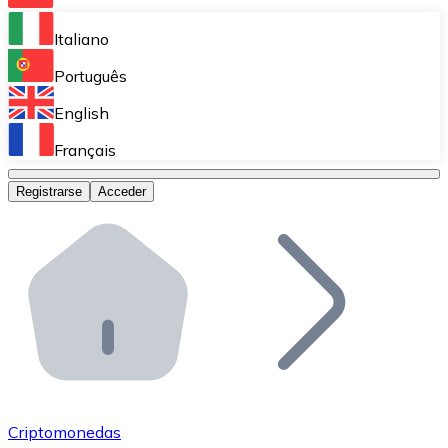
Bitnovo Ramp
Italiano
Integra nuestra solución en tu plataforma.
Português
Bitnovo Giftcards
English
Vende nuestras tarjetas regalo en tu negocio.
Français
Bitnovo OTC
Registrarse
Acceder
Realiza operaciones de gran volumen.
Bitnovo ATM
Integra un ATM Bitnovo en tu negocio y permite que t
Bitnovo API
Integra nuestra API en tu ecosistema.
Conviértete en Distribuidor
Únete a nuestra red de distribuidores.
Criptomonedas