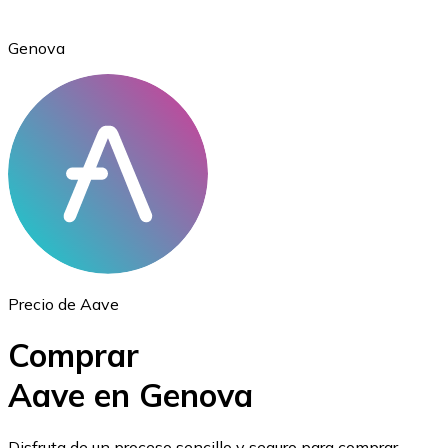
Genova
Ethereum
ETH
Precio de Aave
Comprar
Aave en Genova
USD Coin
Disfruta de un proceso sencillo y seguro para comprar,