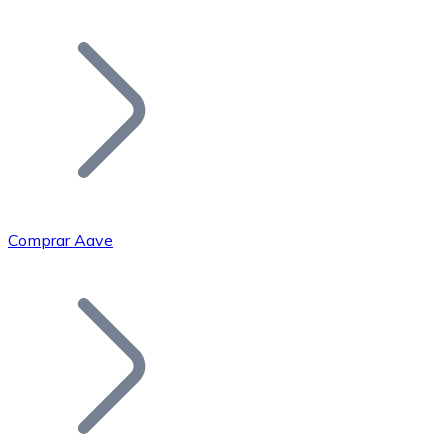
Listar Token
Añade tu proyecto a nuestro ecosistema.
Comprar Aave
Bitcoin
BTC