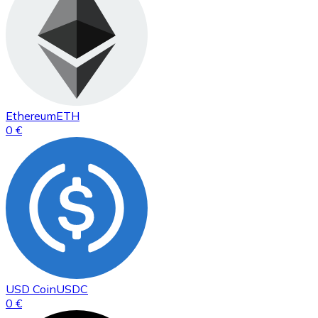
Ethereum
ETH
0 €
USD Coin
USDC
0 €