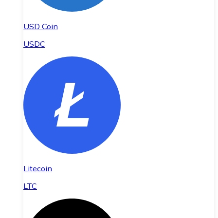
USD Coin
USDC
Litecoin
LTC