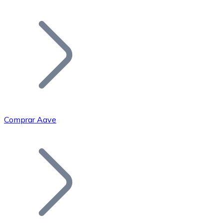
Listar Token
Añade tu proyecto a nuestro ecosistema.
Comprar Aave
Bitcoin
BTC