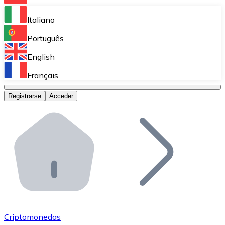
Bitnovo Ramp
Italiano
Integra nuestra solución en tu plataforma.
Português
Bitnovo Giftcards
English
Vende nuestras tarjetas regalo en tu negocio.
Français
Bitnovo OTC
Registrarse
Acceder
Realiza operaciones de gran volumen.
Bitnovo ATM
Integra un ATM Bitnovo en tu negocio y permite que t
Bitnovo API
Integra nuestra API en tu ecosistema.
Conviértete en Distribuidor
Únete a nuestra red de distribuidores.
Criptomonedas