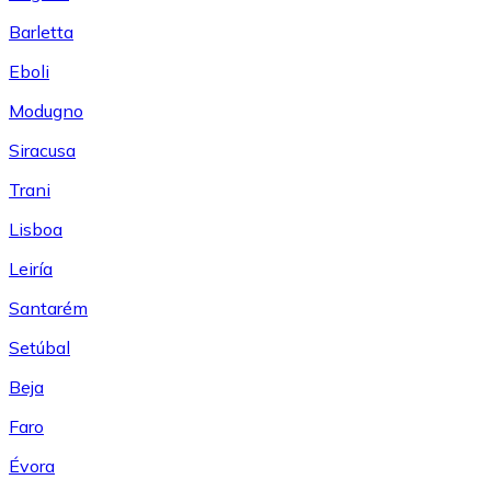
Barletta
Eboli
Modugno
Siracusa
Trani
Lisboa
Leiría
Santarém
Setúbal
Beja
Faro
Évora