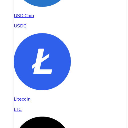
USD Coin
USDC
Litecoin
LTC