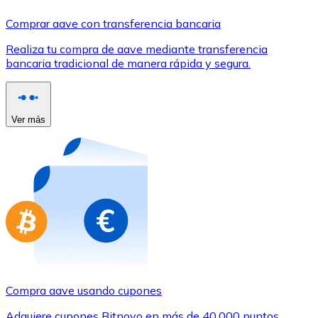
Comprar con Transferencia
Comprar aave con transferencia bancaria
Tarjeta de crédito / débito
Realiza tu compra de aave mediante transferencia
Utiliza tarjetas Visa y Mastercard para comprar criptom
bancaria tradicional de manera rápida y segura.
Comprar con tarjeta
Tienda - Tarjetas regalo
Ver más
Nuevo
Compra tarjetas regalo de tus marcas favoritas con cr
Ir a la tienda de tarjetas regalo
Compra aave usando cupones
Adquiere cupones Bitnovo en más de 40.000 puntos