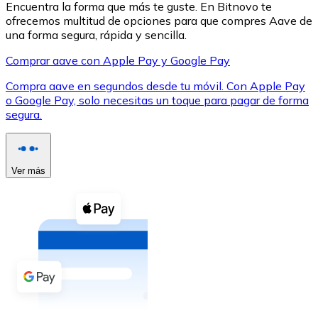
Encuentra la forma que más te guste. En Bitnovo te
ofrecemos multitud de opciones para que compres Aave de
una forma segura, rápida y sencilla.
Comprar aave con Apple Pay y Google Pay
Compra aave en segundos desde tu móvil. Con Apple Pay
XRP
o Google Pay, solo necesitas un toque para pagar de forma
segura.
XRP
Ver más
Ver todo
Efectivo
Compra criptomonedas con efectivo en tu tienda más 
Comprar con efectivo
Transferencia SEPA
Añade fondos a tu cuenta Bitnovo o realiza compras di