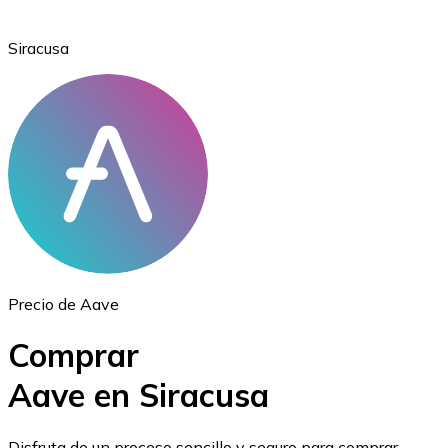
Siracusa
Ethereum
ETH
Precio de Aave
Comprar
Aave en Siracusa
USD Coin
Disfruta de un proceso sencillo y seguro para comprar,