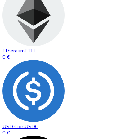
Ethereum
ETH
0 €
USD Coin
USDC
0 €