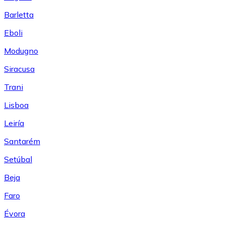
Barletta
Eboli
Modugno
Siracusa
Trani
Lisboa
Leiría
Santarém
Setúbal
Beja
Faro
Évora