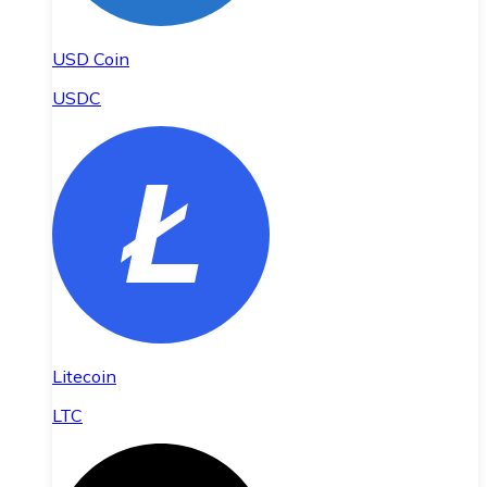
USD Coin
USDC
Litecoin
LTC