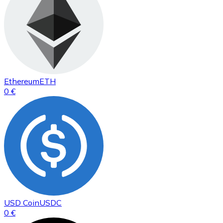
Ethereum
ETH
0 €
USD Coin
USDC
0 €