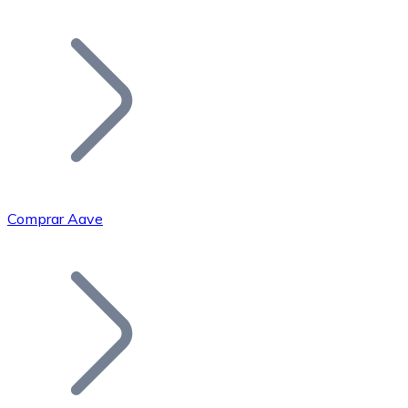
Listar Token
Añade tu proyecto a nuestro ecosistema.
Comprar Aave
Bitcoin
BTC