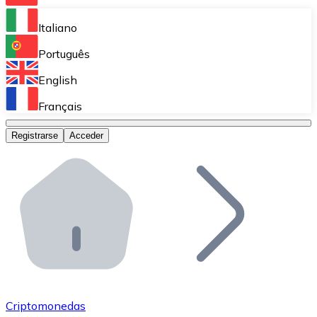
Bitnovo Ramp
Italiano
Integra nuestra solución en tu plataforma.
Português
Bitnovo Giftcards
English
Vende nuestras tarjetas regalo en tu negocio.
Français
Bitnovo OTC
Registrarse
Acceder
Realiza operaciones de gran volumen.
Bitnovo ATM
Integra un ATM Bitnovo en tu negocio y permite que t
Bitnovo API
Integra nuestra API en tu ecosistema.
Conviértete en Distribuidor
Únete a nuestra red de distribuidores.
Criptomonedas