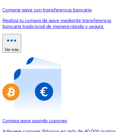
Comprar con Transferencia
Comprar aave con transferencia bancaria
Tarjeta de crédito / débito
Realiza tu compra de aave mediante transferencia
Utiliza tarjetas Visa y Mastercard para comprar criptom
bancaria tradicional de manera rápida y segura.
Comprar con tarjeta
Tienda - Tarjetas regalo
Ver más
Nuevo
Compra tarjetas regalo de tus marcas favoritas con cr
Ir a la tienda de tarjetas regalo
Compra aave usando cupones
Adquiere cupones Bitnovo en más de 40.000 puntos