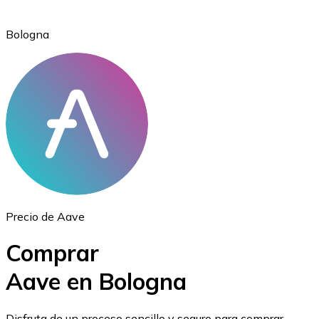
Bologna
Ethereum
ETH
Precio de Aave
Comprar
Aave en Bologna
USD Coin
Disfruta de un proceso sencillo y seguro para comprar,