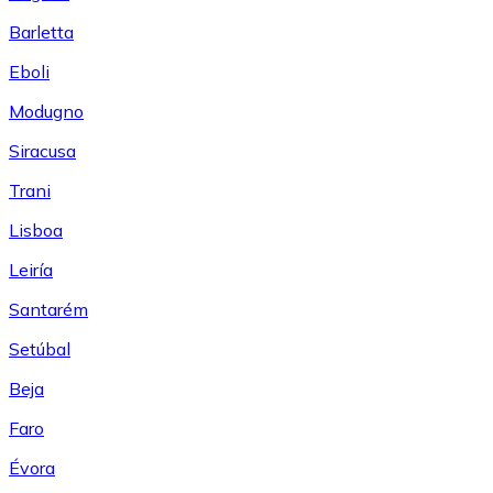
Barletta
Eboli
Modugno
Siracusa
Trani
Lisboa
Leiría
Santarém
Setúbal
Beja
Faro
Évora