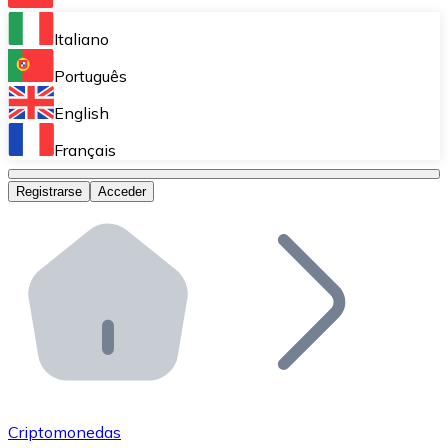
Bitnovo Ramp
Italiano
Integra nuestra solución en tu plataforma.
Português
Bitnovo Giftcards
English
Vende nuestras tarjetas regalo en tu negocio.
Français
Bitnovo OTC
Registrarse
Acceder
Realiza operaciones de gran volumen.
Bitnovo ATM
Integra un ATM Bitnovo en tu negocio y permite que t
Bitnovo API
Integra nuestra API en tu ecosistema.
Conviértete en Distribuidor
Únete a nuestra red de distribuidores.
Criptomonedas