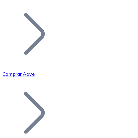
Listar Token
Añade tu proyecto a nuestro ecosistema.
Comprar Aave
Bitcoin
BTC