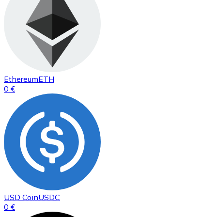
Ethereum
ETH
0 €
USD Coin
USDC
0 €