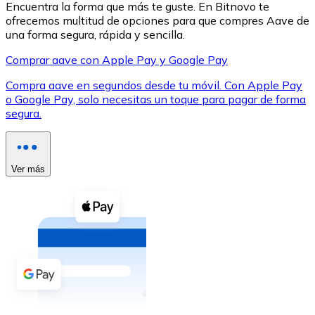
Encuentra la forma que más te guste. En Bitnovo te
ofrecemos multitud de opciones para que compres Aave de
una forma segura, rápida y sencilla.
Comprar aave con Apple Pay y Google Pay
Compra aave en segundos desde tu móvil. Con Apple Pay
XRP
o Google Pay, solo necesitas un toque para pagar de forma
segura.
XRP
Ver más
Ver todo
Efectivo
Compra criptomonedas con efectivo en tu tienda más 
Comprar con efectivo
Transferencia SEPA
Añade fondos a tu cuenta Bitnovo o realiza compras di