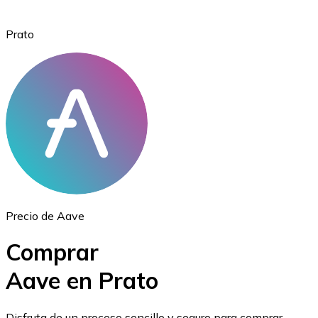
Prato
Ethereum
ETH
Precio de Aave
Comprar
Aave en Prato
USD Coin
Disfruta de un proceso sencillo y seguro para comprar,