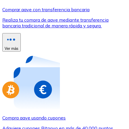
Comprar con Transferencia
Comprar aave con transferencia bancaria
Tarjeta de crédito / débito
Realiza tu compra de aave mediante transferencia
Utiliza tarjetas Visa y Mastercard para comprar criptom
bancaria tradicional de manera rápida y segura.
Comprar con tarjeta
Tienda - Tarjetas regalo
Ver más
Nuevo
Compra tarjetas regalo de tus marcas favoritas con cr
Ir a la tienda de tarjetas regalo
Compra aave usando cupones
Adquiere cupones Bitnovo en más de 40.000 puntos