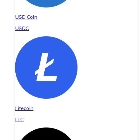
USD Coin
USDC
Litecoin
LTC