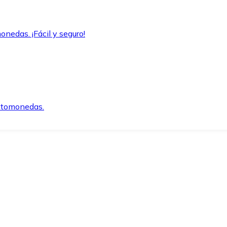
onedas. ¡Fácil y seguro!
iptomonedas.
o.