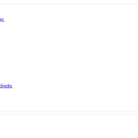
o.
diada.