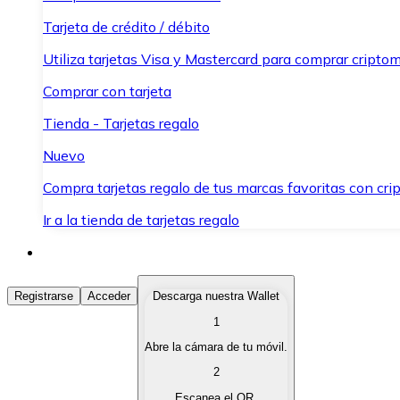
Tarjeta de crédito / débito
Utiliza tarjetas Visa y Mastercard para comprar criptom
Comprar con tarjeta
Tienda - Tarjetas regalo
Nuevo
Compra tarjetas regalo de tus marcas favoritas con cr
Ir a la tienda de tarjetas regalo
Comprar Criptomonedas
Registrarse
Acceder
Descarga nuestra Wallet
1
Compra criptomonedas con diferentes métodos de pag
Abre la cámara de tu móvil.
Vender Criptomonedas
2
Vende tus criptomonedas de forma rápida y segura.
Escanea el QR.