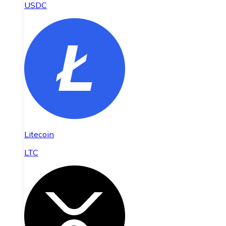
USDC
Litecoin
LTC