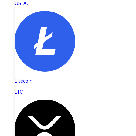
USDC
Litecoin
LTC