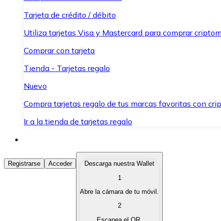
Tarjeta de crédito / débito
Utiliza tarjetas Visa y Mastercard para comprar criptom
Comprar con tarjeta
Tienda - Tarjetas regalo
Nuevo
Compra tarjetas regalo de tus marcas favoritas con cr
Ir a la tienda de tarjetas regalo
Comprar Criptomonedas
Registrarse
Acceder
Descarga nuestra Wallet
1
Compra criptomonedas con diferentes métodos de pag
Abre la cámara de tu móvil.
Vender Criptomonedas
2
Vende tus criptomonedas de forma rápida y segura.
Escanea el QR.