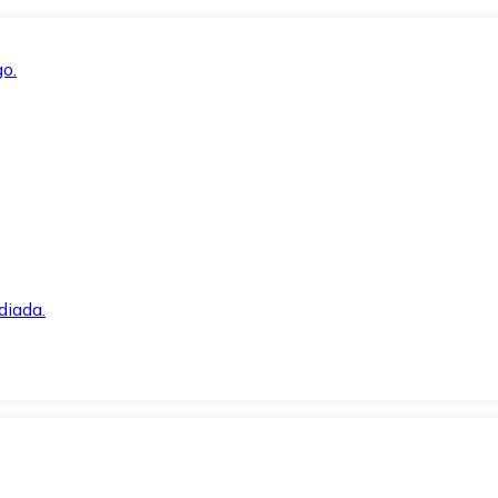
o.
diada.