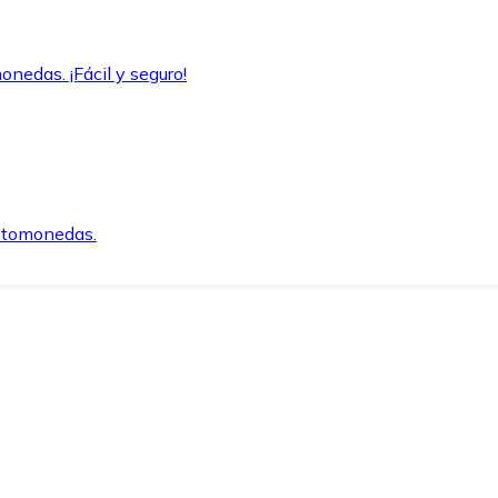
onedas. ¡Fácil y seguro!
iptomonedas.
o.