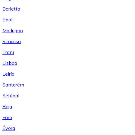
Barletta
Eboli
Modugno
Siracusa
Trani
Lisboa
Leiría
Santarém
Setúbal
Beja
Faro
Évora