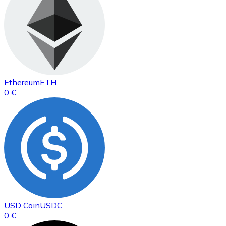
Ethereum
ETH
0 €
USD Coin
USDC
0 €