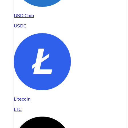
USD Coin
USDC
Litecoin
LTC