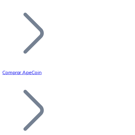
Listar Token
Añade tu proyecto a nuestro ecosistema.
Comprar ApeCoin
Bitcoin
BTC