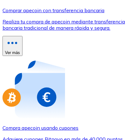
Comprar con Transferencia
Comprar apecoin con transferencia bancaria
Tarjeta de crédito / débito
Realiza tu compra de apecoin mediante transferencia
Utiliza tarjetas Visa y Mastercard para comprar criptom
bancaria tradicional de manera rápida y segura.
Comprar con tarjeta
Tienda - Tarjetas regalo
Ver más
Nuevo
Compra tarjetas regalo de tus marcas favoritas con cr
Ir a la tienda de tarjetas regalo
Compra apecoin usando cupones
Adquiere cupones Bitnovo en más de 40.000 puntos