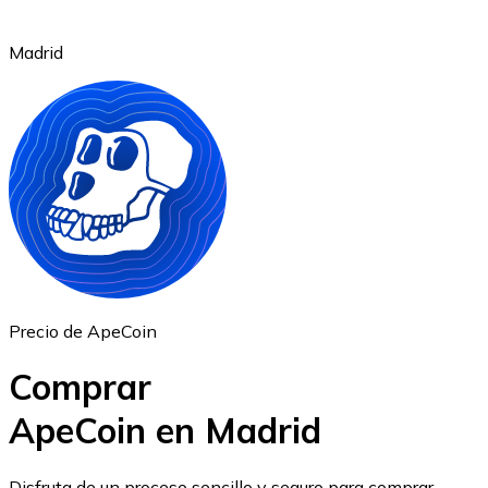
Madrid
Ethereum
ETH
Precio de ApeCoin
Comprar
ApeCoin en Madrid
USD Coin
Disfruta de un proceso sencillo y seguro para comprar,