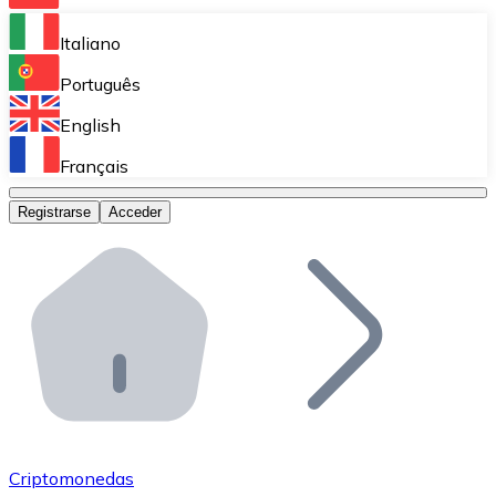
Bitnovo Ramp
Italiano
Integra nuestra solución en tu plataforma.
Português
Bitnovo Giftcards
English
Vende nuestras tarjetas regalo en tu negocio.
Français
Bitnovo OTC
Registrarse
Acceder
Realiza operaciones de gran volumen.
Bitnovo ATM
Integra un ATM Bitnovo en tu negocio y permite que t
Bitnovo API
Integra nuestra API en tu ecosistema.
Conviértete en Distribuidor
Únete a nuestra red de distribuidores.
Criptomonedas