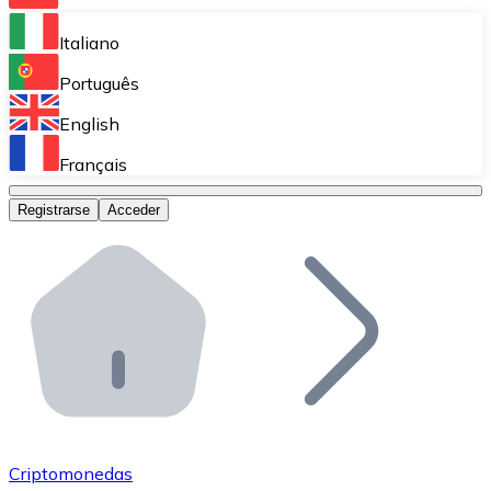
Bitnovo Ramp
Italiano
Integra nuestra solución en tu plataforma.
Português
Bitnovo Giftcards
English
Vende nuestras tarjetas regalo en tu negocio.
Français
Bitnovo OTC
Registrarse
Acceder
Realiza operaciones de gran volumen.
Bitnovo ATM
Integra un ATM Bitnovo en tu negocio y permite que t
Bitnovo API
Integra nuestra API en tu ecosistema.
Conviértete en Distribuidor
Únete a nuestra red de distribuidores.
Criptomonedas