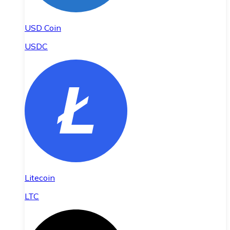
USD Coin
USDC
Litecoin
LTC