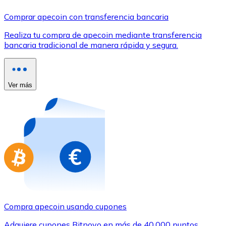
Comprar con Transferencia
Comprar apecoin con transferencia bancaria
Tarjeta de crédito / débito
Realiza tu compra de apecoin mediante transferencia
Utiliza tarjetas Visa y Mastercard para comprar criptom
bancaria tradicional de manera rápida y segura.
Comprar con tarjeta
Tienda - Tarjetas regalo
Ver más
Nuevo
Compra tarjetas regalo de tus marcas favoritas con cr
Ir a la tienda de tarjetas regalo
Compra apecoin usando cupones
Adquiere cupones Bitnovo en más de 40.000 puntos