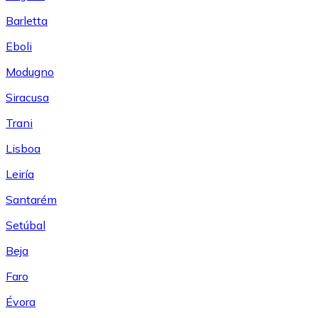
Barletta
Eboli
Modugno
Siracusa
Trani
Lisboa
Leiría
Santarém
Setúbal
Beja
Faro
Évora