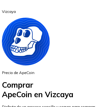
Vizcaya
Ethereum
ETH
Precio de ApeCoin
Comprar
ApeCoin en Vizcaya
USD Coin
Disfruta de un proceso sencillo y seguro para comprar,