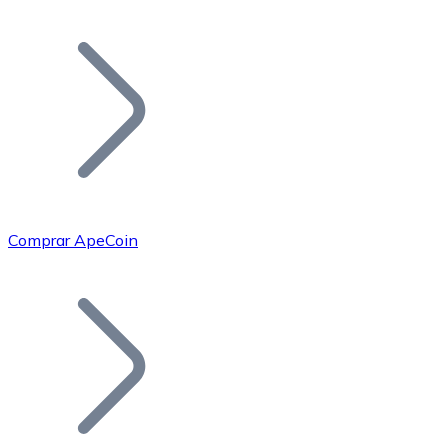
Listar Token
Añade tu proyecto a nuestro ecosistema.
Comprar ApeCoin
Bitcoin
BTC