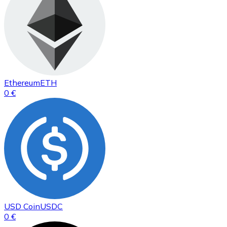
Ethereum
ETH
0 €
USD Coin
USDC
0 €