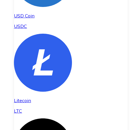
USD Coin
USDC
Litecoin
LTC