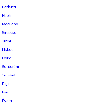
Barletta
Eboli
Modugno
Siracusa
Trani
Lisboa
Leiría
Santarém
Setúbal
Beja
Faro
Évora