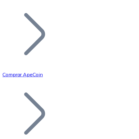
Listar Token
Añade tu proyecto a nuestro ecosistema.
Comprar ApeCoin
Bitcoin
BTC