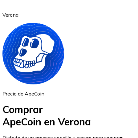
Verona
Ethereum
ETH
Precio de ApeCoin
Comprar
ApeCoin en Verona
USD Coin
Disfruta de un proceso sencillo y seguro para comprar,