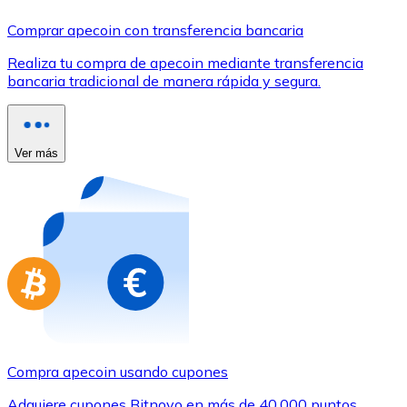
Comprar con Transferencia
Comprar apecoin con transferencia bancaria
Tarjeta de crédito / débito
Realiza tu compra de apecoin mediante transferencia
Utiliza tarjetas Visa y Mastercard para comprar criptom
bancaria tradicional de manera rápida y segura.
Comprar con tarjeta
Tienda - Tarjetas regalo
Ver más
Nuevo
Compra tarjetas regalo de tus marcas favoritas con cr
Ir a la tienda de tarjetas regalo
Compra apecoin usando cupones
Adquiere cupones Bitnovo en más de 40.000 puntos