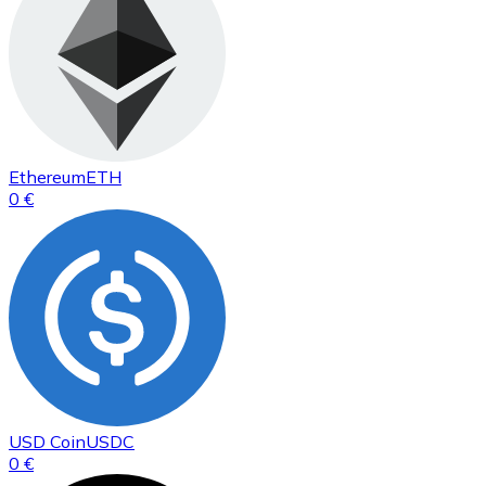
Ethereum
ETH
0 €
USD Coin
USDC
0 €