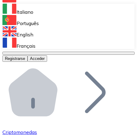
Bitnovo Ramp
Italiano
Integra nuestra solución en tu plataforma.
Português
Bitnovo Giftcards
English
Vende nuestras tarjetas regalo en tu negocio.
Français
Bitnovo OTC
Registrarse
Acceder
Realiza operaciones de gran volumen.
Bitnovo ATM
Integra un ATM Bitnovo en tu negocio y permite que t
Bitnovo API
Integra nuestra API en tu ecosistema.
Conviértete en Distribuidor
Únete a nuestra red de distribuidores.
Criptomonedas