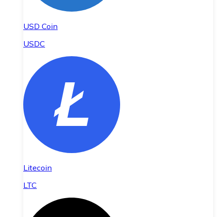
USD Coin
USDC
Litecoin
LTC