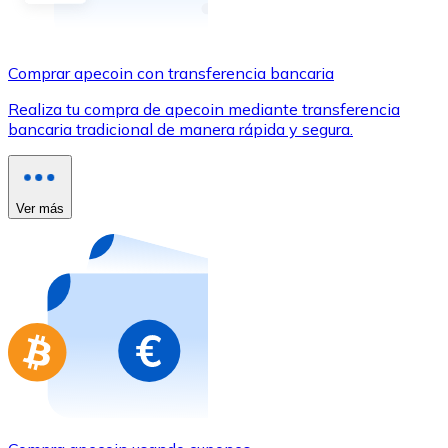
Comprar con Transferencia
Tarjeta de crédito / débito
Comprar apecoin con transferencia bancaria
Utiliza tarjetas Visa y Mastercard para comprar criptom
Realiza tu compra de apecoin mediante transferencia
Comprar con tarjeta
bancaria tradicional de manera rápida y segura.
Tienda - Tarjetas regalo
Nuevo
Ver más
Compra tarjetas regalo de tus marcas favoritas con cr
Ir a la tienda de tarjetas regalo