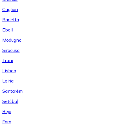
Cagliari
Barletta
Eboli
Modugno
Siracusa
Trani
Lisboa
Leiría
Santarém
Setúbal
Beja
Faro