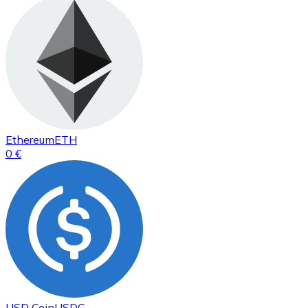
Ethereum
ETH
0 €
USD Coin
USDC