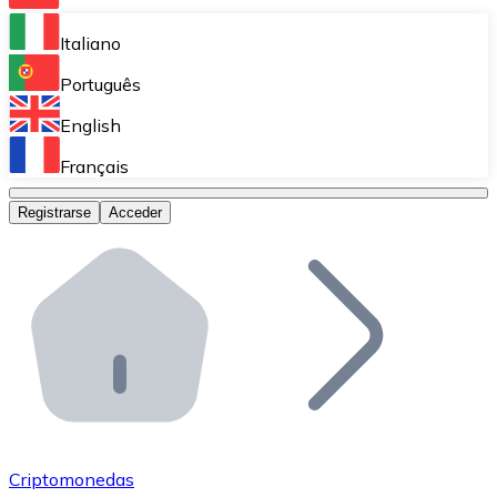
Bitnovo Ramp
Italiano
Integra nuestra solución en tu plataforma.
Português
Bitnovo Giftcards
English
Vende nuestras tarjetas regalo en tu negocio.
Français
Bitnovo OTC
Registrarse
Acceder
Realiza operaciones de gran volumen.
Bitnovo ATM
Integra un ATM Bitnovo en tu negocio y permite que t
Bitnovo API
Integra nuestra API en tu ecosistema.
Conviértete en Distribuidor
Únete a nuestra red de distribuidores.
Criptomonedas