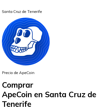
Santa Cruz de Tenerife
Ethereum
ETH
Precio de ApeCoin
Comprar
ApeCoin en Santa Cruz de
Tenerife
USD Coin