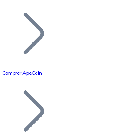
Listar Token
Añade tu proyecto a nuestro ecosistema.
Comprar ApeCoin
Bitcoin
BTC