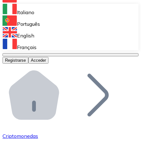
Bitnovo Ramp
Italiano
Integra nuestra solución en tu plataforma.
Português
Bitnovo Giftcards
English
Vende nuestras tarjetas regalo en tu negocio.
Français
Bitnovo OTC
Registrarse
Acceder
Realiza operaciones de gran volumen.
Bitnovo ATM
Integra un ATM Bitnovo en tu negocio y permite que t
Bitnovo API
Integra nuestra API en tu ecosistema.
Conviértete en Distribuidor
Únete a nuestra red de distribuidores.
Criptomonedas