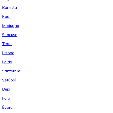
Barletta
Eboli
Modugno
Siracusa
Trani
Lisboa
Leiría
Santarém
Setúbal
Beja
Faro
Évora