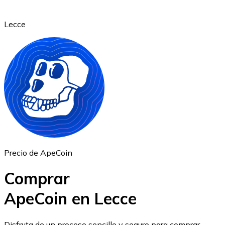
Lecce
Ethereum
ETH
Precio de ApeCoin
Comprar
ApeCoin en Lecce
USD Coin
Disfruta de un proceso sencillo y seguro para comprar,