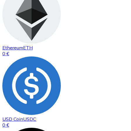
Ethereum
ETH
0 €
USD Coin
USDC
0 €