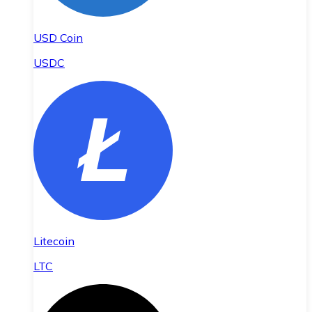
USD Coin
USDC
Litecoin
LTC