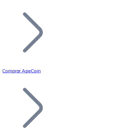
Listar Token
Añade tu proyecto a nuestro ecosistema.
Comprar ApeCoin
Bitcoin
BTC