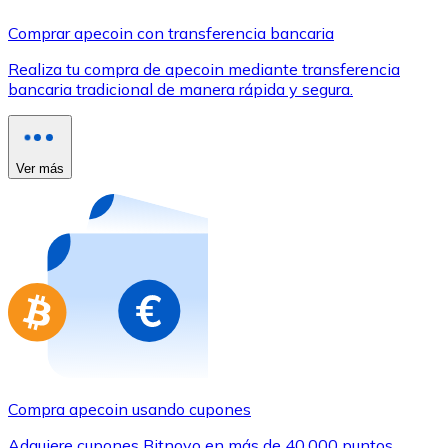
Comprar con Transferencia
Comprar apecoin con transferencia bancaria
Tarjeta de crédito / débito
Realiza tu compra de apecoin mediante transferencia
Utiliza tarjetas Visa y Mastercard para comprar criptom
bancaria tradicional de manera rápida y segura.
Comprar con tarjeta
Tienda - Tarjetas regalo
Ver más
Nuevo
Compra tarjetas regalo de tus marcas favoritas con cr
Ir a la tienda de tarjetas regalo
Compra apecoin usando cupones
Adquiere cupones Bitnovo en más de 40.000 puntos