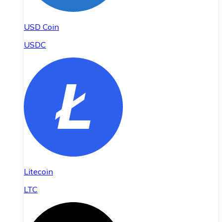
USD Coin
USDC
Litecoin
LTC