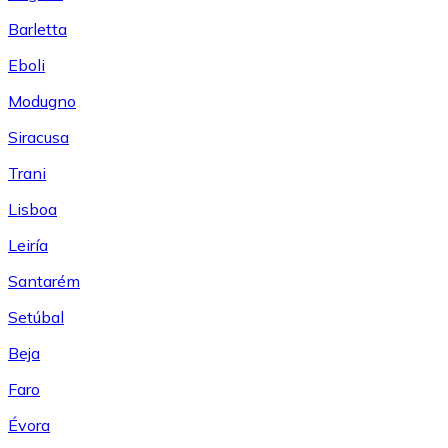
Barletta
Eboli
Modugno
Siracusa
Trani
Lisboa
Leiría
Santarém
Setúbal
Beja
Faro
Évora