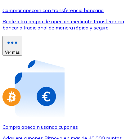
Comprar con Transferencia
Comprar apecoin con transferencia bancaria
Tarjeta de crédito / débito
Realiza tu compra de apecoin mediante transferencia
Utiliza tarjetas Visa y Mastercard para comprar criptom
bancaria tradicional de manera rápida y segura.
Comprar con tarjeta
Tienda - Tarjetas regalo
Ver más
Nuevo
Compra tarjetas regalo de tus marcas favoritas con cr
Ir a la tienda de tarjetas regalo
Compra apecoin usando cupones
Adquiere cupones Bitnovo en más de 40.000 puntos