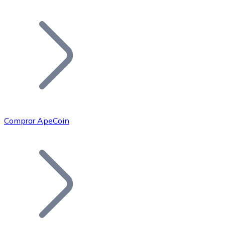
Listar Token
Añade tu proyecto a nuestro ecosistema.
Comprar ApeCoin
Bitcoin
BTC