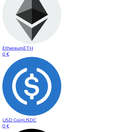
Ethereum
ETH
0 €
USD Coin
USDC
0 €