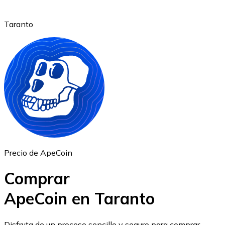
Taranto
Ethereum
ETH
Precio de ApeCoin
Comprar
ApeCoin en Taranto
USD Coin
Disfruta de un proceso sencillo y seguro para comprar,