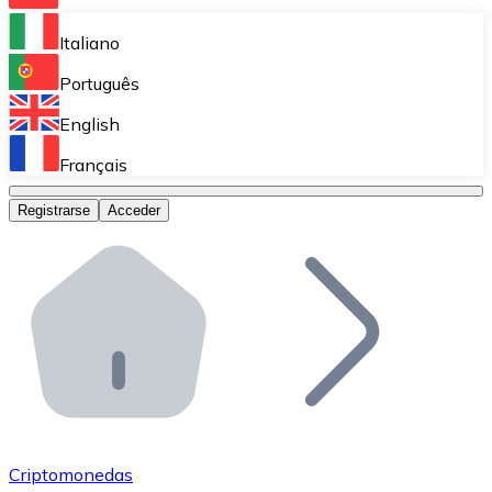
Bitnovo Ramp
Italiano
Integra nuestra solución en tu plataforma.
Português
Bitnovo Giftcards
English
Vende nuestras tarjetas regalo en tu negocio.
Français
Bitnovo OTC
Registrarse
Acceder
Realiza operaciones de gran volumen.
Bitnovo ATM
Integra un ATM Bitnovo en tu negocio y permite que t
Bitnovo API
Integra nuestra API en tu ecosistema.
Conviértete en Distribuidor
Únete a nuestra red de distribuidores.
Criptomonedas