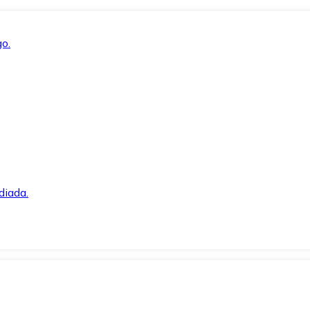
o.
diada.