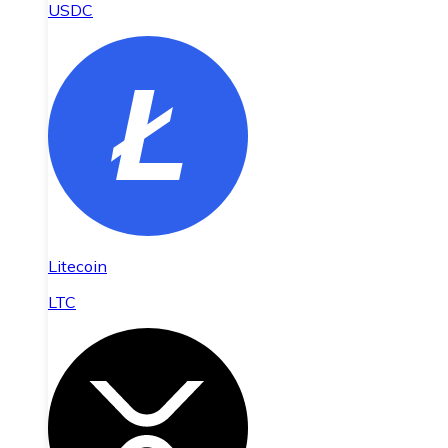
USDC
Litecoin
LTC