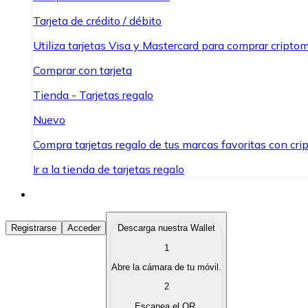
Tarjeta de crédito / débito
Utiliza tarjetas Visa y Mastercard para comprar criptom
Comprar con tarjeta
Tienda - Tarjetas regalo
Nuevo
Compra tarjetas regalo de tus marcas favoritas con cr
Ir a la tienda de tarjetas regalo
Comprar Criptomonedas
Registrarse
Acceder
Descarga nuestra Wallet
1
Compra criptomonedas con diferentes métodos de pag
Abre la cámara de tu móvil.
Vender Criptomonedas
2
Vende tus criptomonedas de forma rápida y segura.
Escanea el QR.