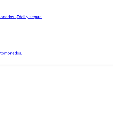
onedas. ¡Fácil y seguro!
iptomonedas.
o.