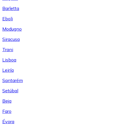
Barletta
Eboli
Modugno
Siracusa
Trani
Lisboa
Leiría
Santarém
Setúbal
Beja
Faro
Évora