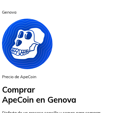
Genova
Ethereum
ETH
Precio de ApeCoin
Comprar
ApeCoin en Genova
USD Coin
Disfruta de un proceso sencillo y seguro para comprar,