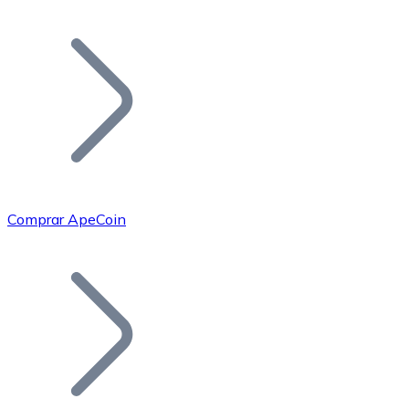
Listar Token
Añade tu proyecto a nuestro ecosistema.
Comprar ApeCoin
Bitcoin
BTC