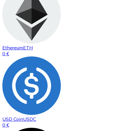
Ethereum
ETH
0 €
USD Coin
USDC
0 €