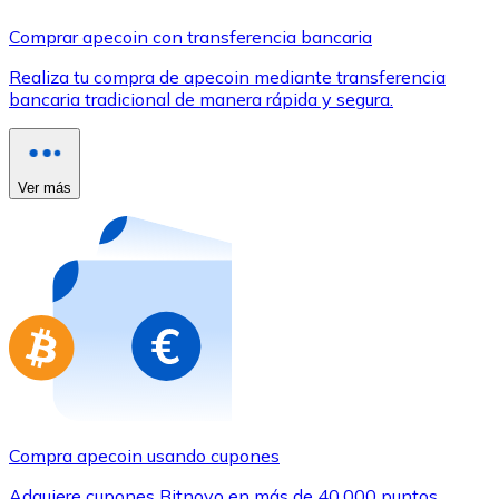
Comprar con Transferencia
Comprar apecoin con transferencia bancaria
Tarjeta de crédito / débito
Realiza tu compra de apecoin mediante transferencia
Utiliza tarjetas Visa y Mastercard para comprar criptom
bancaria tradicional de manera rápida y segura.
Comprar con tarjeta
Tienda - Tarjetas regalo
Ver más
Nuevo
Compra tarjetas regalo de tus marcas favoritas con cr
Ir a la tienda de tarjetas regalo
Compra apecoin usando cupones
Adquiere cupones Bitnovo en más de 40.000 puntos