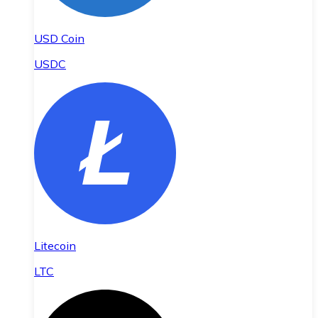
USD Coin
USDC
Litecoin
LTC