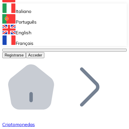
Bitnovo Ramp
Italiano
Integra nuestra solución en tu plataforma.
Português
Bitnovo Giftcards
English
Vende nuestras tarjetas regalo en tu negocio.
Français
Bitnovo OTC
Registrarse
Acceder
Realiza operaciones de gran volumen.
Bitnovo ATM
Integra un ATM Bitnovo en tu negocio y permite que t
Bitnovo API
Integra nuestra API en tu ecosistema.
Conviértete en Distribuidor
Únete a nuestra red de distribuidores.
Criptomonedas