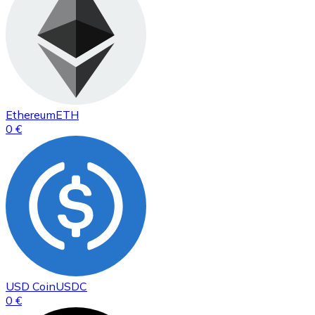
Ethereum
ETH
0 €
USD Coin
USDC
0 €