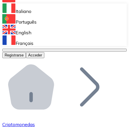
Bitnovo Ramp
Italiano
Integra nuestra solución en tu plataforma.
Português
Bitnovo Giftcards
English
Vende nuestras tarjetas regalo en tu negocio.
Français
Bitnovo OTC
Registrarse
Acceder
Realiza operaciones de gran volumen.
Bitnovo ATM
Integra un ATM Bitnovo en tu negocio y permite que t
Bitnovo API
Integra nuestra API en tu ecosistema.
Conviértete en Distribuidor
Únete a nuestra red de distribuidores.
Criptomonedas