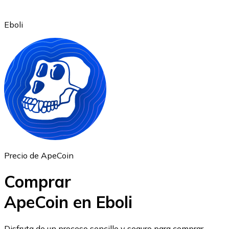
Eboli
Ethereum
ETH
Precio de ApeCoin
Comprar
ApeCoin en Eboli
USD Coin
Disfruta de un proceso sencillo y seguro para comprar,