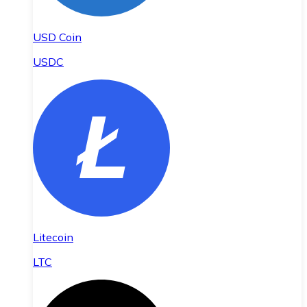
USD Coin
USDC
Litecoin
LTC