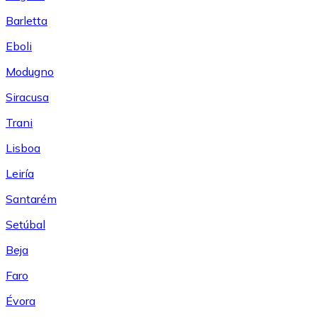
Barletta
Eboli
Modugno
Siracusa
Trani
Lisboa
Leiría
Santarém
Setúbal
Beja
Faro
Évora