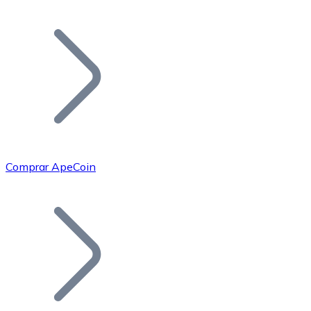
Listar Token
Añade tu proyecto a nuestro ecosistema.
Comprar ApeCoin
Bitcoin
BTC