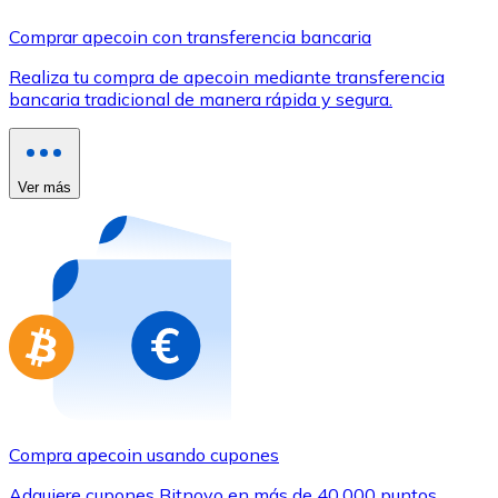
Comprar con Transferencia
Comprar apecoin con transferencia bancaria
Tarjeta de crédito / débito
Realiza tu compra de apecoin mediante transferencia
Utiliza tarjetas Visa y Mastercard para comprar criptom
bancaria tradicional de manera rápida y segura.
Comprar con tarjeta
Tienda - Tarjetas regalo
Ver más
Nuevo
Compra tarjetas regalo de tus marcas favoritas con cr
Ir a la tienda de tarjetas regalo
Compra apecoin usando cupones
Adquiere cupones Bitnovo en más de 40.000 puntos