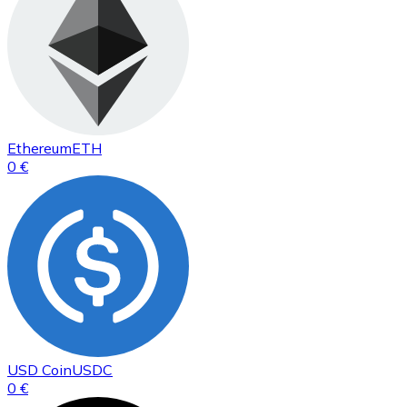
Ethereum
ETH
0 €
USD Coin
USDC
0 €