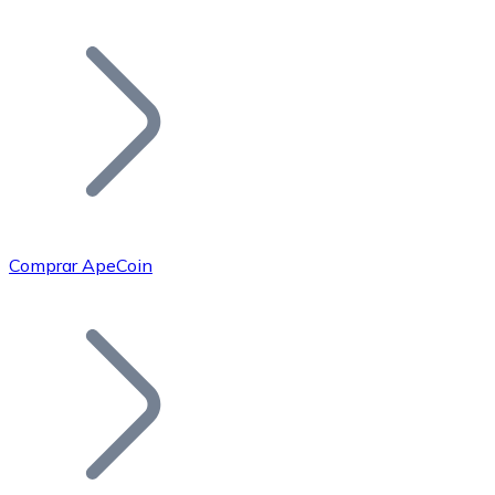
Listar Token
Añade tu proyecto a nuestro ecosistema.
Comprar ApeCoin
Bitcoin
BTC