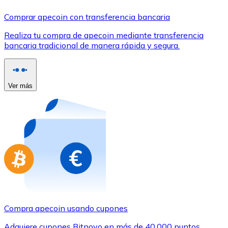
Comprar con Transferencia
Comprar apecoin con transferencia bancaria
Tarjeta de crédito / débito
Realiza tu compra de apecoin mediante transferencia
Utiliza tarjetas Visa y Mastercard para comprar criptom
bancaria tradicional de manera rápida y segura.
Comprar con tarjeta
Tienda - Tarjetas regalo
Ver más
Nuevo
Compra tarjetas regalo de tus marcas favoritas con cr
Ir a la tienda de tarjetas regalo
Compra apecoin usando cupones
Adquiere cupones Bitnovo en más de 40.000 puntos