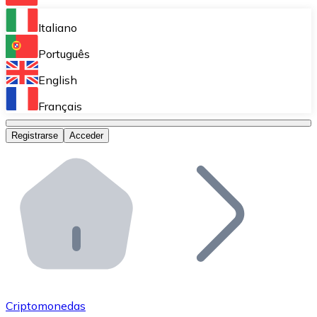
Bitnovo Ramp
Italiano
Integra nuestra solución en tu plataforma.
Português
Bitnovo Giftcards
English
Vende nuestras tarjetas regalo en tu negocio.
Français
Bitnovo OTC
Registrarse
Acceder
Realiza operaciones de gran volumen.
Bitnovo ATM
Integra un ATM Bitnovo en tu negocio y permite que t
Bitnovo API
Integra nuestra API en tu ecosistema.
Conviértete en Distribuidor
Únete a nuestra red de distribuidores.
Criptomonedas