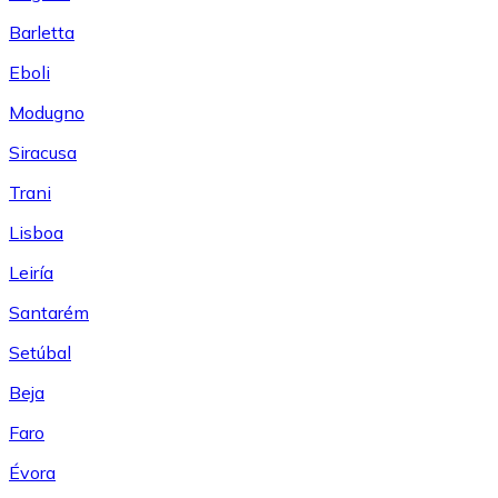
Barletta
Eboli
Modugno
Siracusa
Trani
Lisboa
Leiría
Santarém
Setúbal
Beja
Faro
Évora