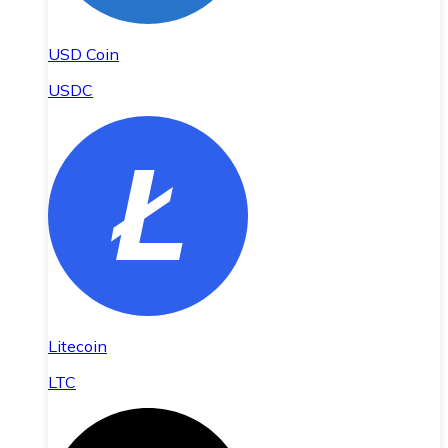
USD Coin
USDC
Litecoin
LTC