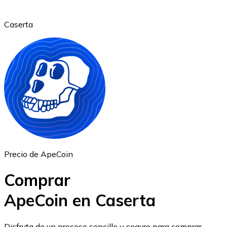
Caserta
Ethereum
ETH
Precio de ApeCoin
Comprar
ApeCoin en Caserta
USD Coin
Disfruta de un proceso sencillo y seguro para comprar,