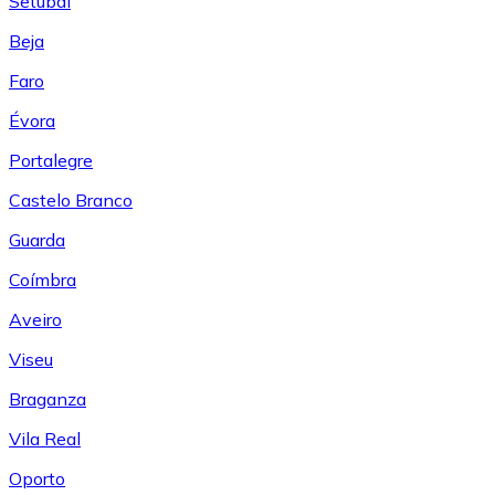
Setúbal
Beja
Faro
Évora
Portalegre
Castelo Branco
Guarda
Coímbra
Aveiro
Viseu
Braganza
Vila Real
Oporto