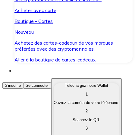
Acheter avec carte
Boutique - Cartes
Nouveau
Achetez des cartes-cadeaux de vos marques
préférées avec des cryptomonnaies.
Aller à la boutique de cartes-cadeaux
Acheter des Cryptomonnaies
S'inscrire
Se connecter
Téléchargez notre Wallet
1
Achetez les cryptomonnaies qui vous intéressent rapid
Ouvrez la caméra de votre téléphone.
Vendre des Cryptomonnaies
2
Convertissez vos cryptomonnaies en monnaie fiduciair
Scannez le QR.
3
Échanger (Swap)