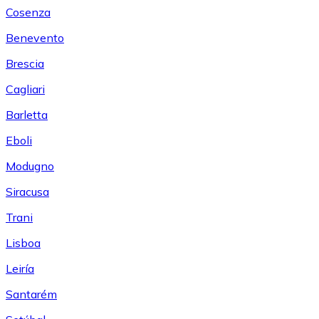
Cosenza
Benevento
Brescia
Cagliari
Barletta
Eboli
Modugno
Siracusa
Trani
Lisboa
Leiría
Santarém