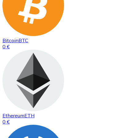
Bitcoin
BTC
0 €
Ethereum
ETH
0 €