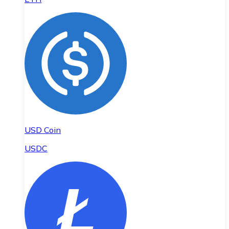
USD Coin
USDC