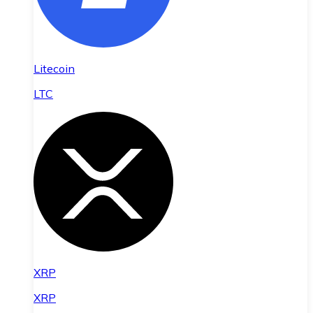
Litecoin
LTC
XRP
XRP