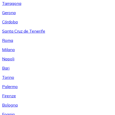
Tarragona
Gerona
Córdoba
Santa Cruz de Tenerife
Roma
Milano
Napoli
Bari
Torino
Palermo
Firenze
Bologna
Foggia