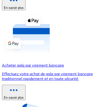
En savoir plus
Voir toutes
Coupons crypto
Achetez des cryptomonnaies en espèces et d'autres m
Acheter avec espèces
Virement SEPA
Ajoutez des fonds à votre compte Bitnovo ou effectuez 
Acheter avec virement bancaire
Acheter gala par virement bancaire
Carte de crédit / débit
Effectuez votre achat de gala par virement bancaire
Utilisez les cartes Visa et Mastercard pour acheter des
traditionnel rapidement et en toute sécurité.
Acheter avec carte
Boutique - Cartes
En savoir plus
Nouveau