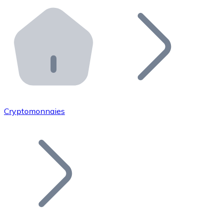
Effectuez des opérations de plus grande envergure. O
Distributeurs automatiques Bitnovo
Intégrez un ATM Bitnovo dans votre entreprise et per
API Bitnovo
Intégrez notre API dans votre écosystème.
Devenir Distributeur
Rejoignez notre réseau de distributeurs et commercialis
Cryptomonnaies
Lister un Token
Ajoutez le token de votre projet à notre service d'acha