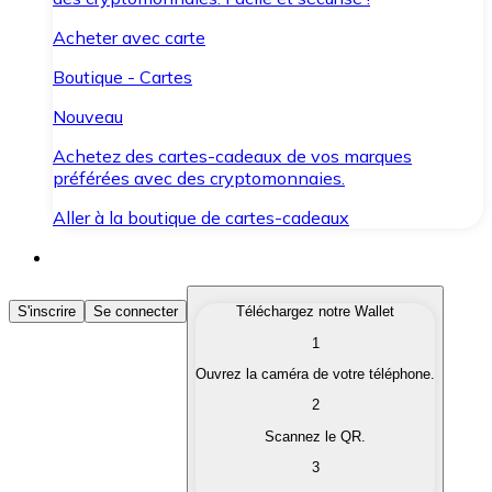
Acheter avec carte
Boutique - Cartes
Nouveau
Achetez des cartes-cadeaux de vos marques
préférées avec des cryptomonnaies.
Aller à la boutique de cartes-cadeaux
Acheter des Cryptomonnaies
S'inscrire
Se connecter
Téléchargez notre Wallet
1
Achetez les cryptomonnaies qui vous intéressent rapid
Ouvrez la caméra de votre téléphone.
Vendre des Cryptomonnaies
2
Convertissez vos cryptomonnaies en monnaie fiduciair
Scannez le QR.
3
Échanger (Swap)