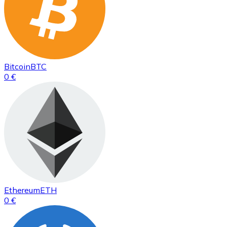
Bitcoin
BTC
0 €
Ethereum
ETH
0 €