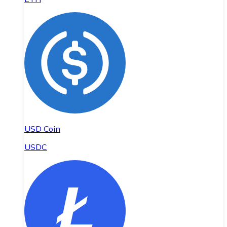
USD Coin
USDC