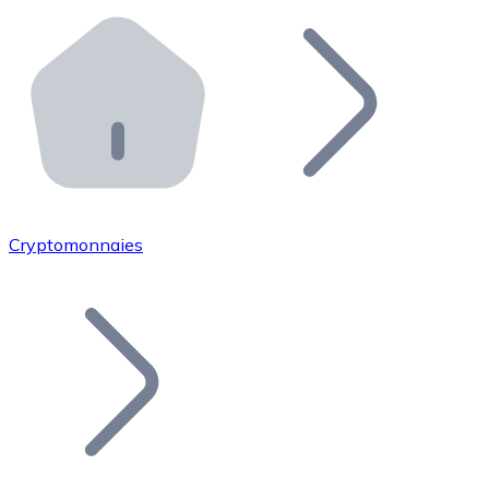
Effectuez des opérations de plus grande envergure. O
Distributeurs automatiques Bitnovo
Intégrez un ATM Bitnovo dans votre entreprise et per
API Bitnovo
Intégrez notre API dans votre écosystème.
Devenir Distributeur
Rejoignez notre réseau de distributeurs et commercialis
Cryptomonnaies
Lister un Token
Ajoutez le token de votre projet à notre service d'acha