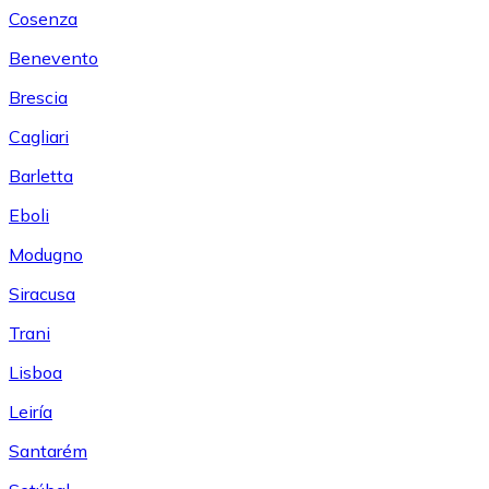
Cosenza
Benevento
Brescia
Cagliari
Barletta
Eboli
Modugno
Siracusa
Trani
Lisboa
Leiría
Santarém