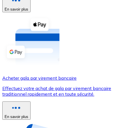
En savoir plus
Voir toutes
Coupons crypto
Achetez des cryptomonnaies en espèces et d'autres m
Acheter avec espèces
Virement SEPA
Ajoutez des fonds à votre compte Bitnovo ou effectuez 
Acheter avec virement bancaire
Acheter gala par virement bancaire
Carte de crédit / débit
Effectuez votre achat de gala par virement bancaire
Utilisez les cartes Visa et Mastercard pour acheter des
traditionnel rapidement et en toute sécurité.
Acheter avec carte
Boutique - Cartes
En savoir plus
Nouveau