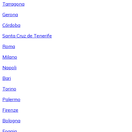
Tarragona
Gerona
Córdoba
Santa Cruz de Tenerife
Roma
Milano
Napoli
Bari
Torino
Palermo
Firenze
Bologna
Foggia