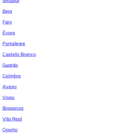
Setúbal
Beja
Faro
Évora
Portalegre
Castelo Branco
Guarda
Coímbra
Aveiro
Viseu
Braganza
Vila Real
Oporto