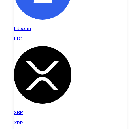
Litecoin
LTC
XRP
XRP