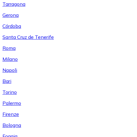
Tarragona
Gerona
Córdoba
Santa Cruz de Tenerife
Roma
Milano
Napoli
Bari
Torino
Palermo
Firenze
Bologna
Foggia