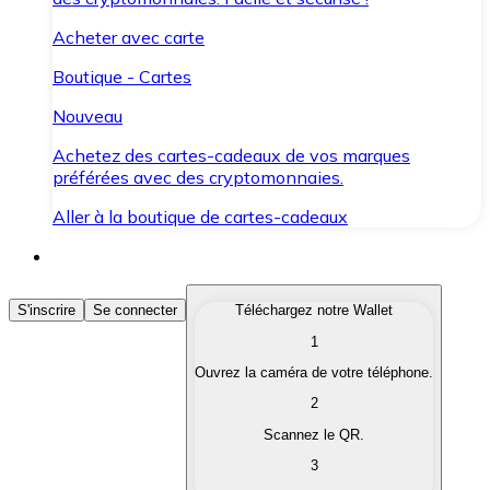
Acheter avec carte
Boutique - Cartes
Nouveau
Achetez des cartes-cadeaux de vos marques
préférées avec des cryptomonnaies.
Aller à la boutique de cartes-cadeaux
Acheter des Cryptomonnaies
S'inscrire
Se connecter
Téléchargez notre Wallet
1
Achetez les cryptomonnaies qui vous intéressent rapid
Ouvrez la caméra de votre téléphone.
Vendre des Cryptomonnaies
2
Convertissez vos cryptomonnaies en monnaie fiduciair
Scannez le QR.
3
Échanger (Swap)