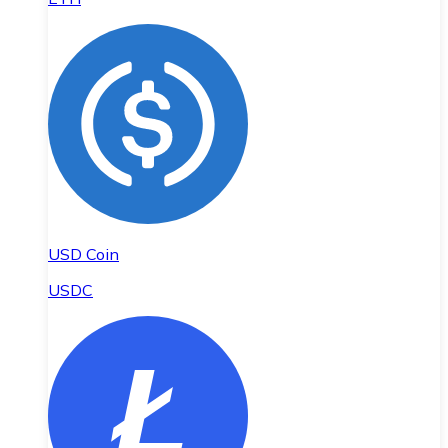
USD Coin
USDC