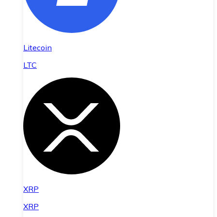
Litecoin
LTC
XRP
XRP