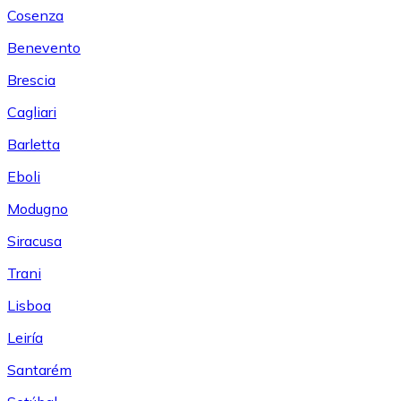
Cosenza
Benevento
Brescia
Cagliari
Barletta
Eboli
Modugno
Siracusa
Trani
Lisboa
Leiría
Santarém