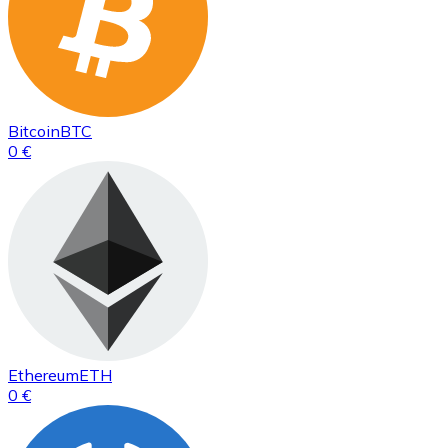
Bitcoin
BTC
0 €
Ethereum
ETH
0 €