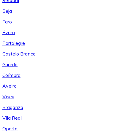
Setúbal
Beja
Faro
Évora
Portalegre
Castelo Branco
Guarda
Coímbra
Aveiro
Viseu
Braganza
Vila Real
Oporto