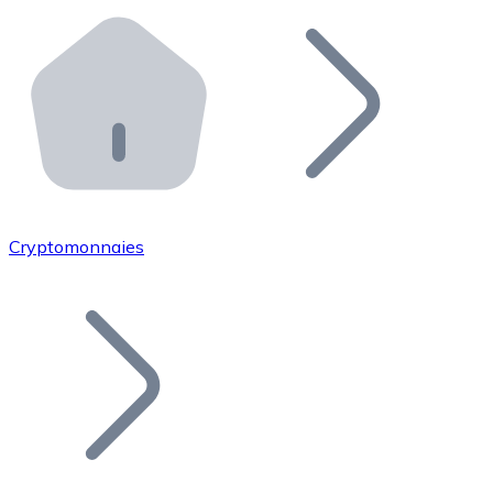
Effectuez des opérations de plus grande envergure. O
Distributeurs automatiques Bitnovo
Intégrez un ATM Bitnovo dans votre entreprise et per
API Bitnovo
Intégrez notre API dans votre écosystème.
Devenir Distributeur
Rejoignez notre réseau de distributeurs et commercialis
Cryptomonnaies
Lister un Token
Ajoutez le token de votre projet à notre service d'acha