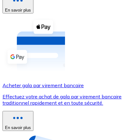
En savoir plus
Voir toutes
Coupons crypto
Achetez des cryptomonnaies en espèces et d'autres m
Acheter avec espèces
Virement SEPA
Ajoutez des fonds à votre compte Bitnovo ou effectuez 
Acheter avec virement bancaire
Acheter gala par virement bancaire
Carte de crédit / débit
Effectuez votre achat de gala par virement bancaire
Utilisez les cartes Visa et Mastercard pour acheter des
traditionnel rapidement et en toute sécurité.
Acheter avec carte
Boutique - Cartes
En savoir plus
Nouveau