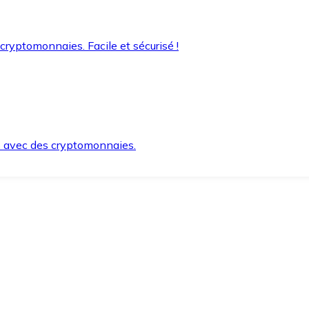
 cryptomonnaies. Facile et sécurisé !
s avec des cryptomonnaies.
ement et en toute sécurité.
e lorsque vous en avez besoin.