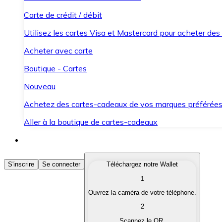
Carte de crédit / débit
Utilisez les cartes Visa et Mastercard pour acheter des
Acheter avec carte
Boutique - Cartes
Nouveau
Achetez des cartes-cadeaux de vos marques préférée
Aller à la boutique de cartes-cadeaux
Acheter des Cryptomonnaies
S'inscrire
Se connecter
Téléchargez notre Wallet
1
Achetez les cryptomonnaies qui vous intéressent rapid
Ouvrez la caméra de votre téléphone.
Vendre des Cryptomonnaies
2
Convertissez vos cryptomonnaies en monnaie fiduciair
Scannez le QR.