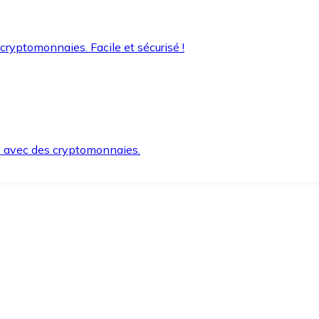
 cryptomonnaies. Facile et sécurisé !
s avec des cryptomonnaies.
ement et en toute sécurité.
e lorsque vous en avez besoin.