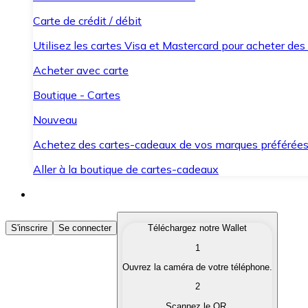
Carte de crédit / débit
Utilisez les cartes Visa et Mastercard pour acheter des
Acheter avec carte
Boutique - Cartes
Nouveau
Achetez des cartes-cadeaux de vos marques préférée
Aller à la boutique de cartes-cadeaux
Acheter des Cryptomonnaies
S'inscrire
Se connecter
Téléchargez notre Wallet
1
Achetez les cryptomonnaies qui vous intéressent rapid
Ouvrez la caméra de votre téléphone.
Vendre des Cryptomonnaies
2
Convertissez vos cryptomonnaies en monnaie fiduciair
Scannez le QR.