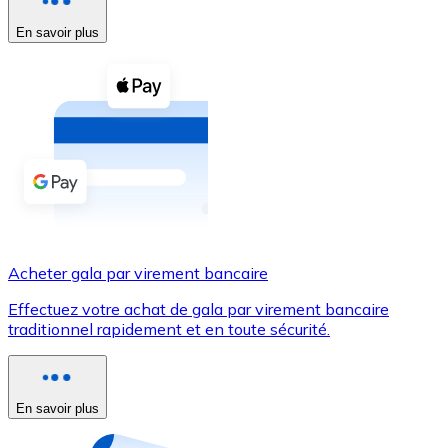
En savoir plus
Voir toutes
Coupons crypto
Achetez des cryptomonnaies en espèces et d'autres m
Acheter avec espèces
Virement SEPA
Ajoutez des fonds à votre compte Bitnovo ou effectuez 
Acheter avec virement bancaire
Acheter gala par virement bancaire
Carte de crédit / débit
Effectuez votre achat de gala par virement bancaire
Utilisez les cartes Visa et Mastercard pour acheter des
traditionnel rapidement et en toute sécurité.
Acheter avec carte
Boutique - Cartes
En savoir plus
Nouveau