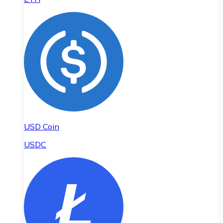
USD Coin
USDC