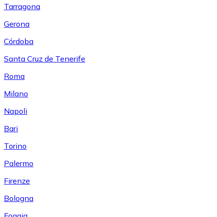
Tarragona
Gerona
Córdoba
Santa Cruz de Tenerife
Roma
Milano
Napoli
Bari
Torino
Palermo
Firenze
Bologna
Foggia