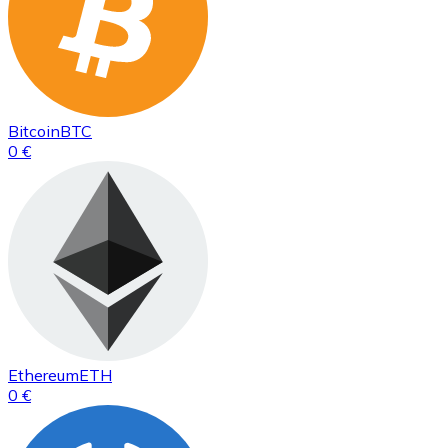
Bitcoin
BTC
0 €
Ethereum
ETH
0 €