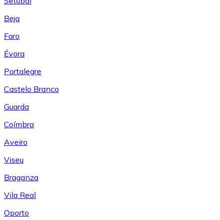
Setúbal
Beja
Faro
Évora
Portalegre
Castelo Branco
Guarda
Coímbra
Aveiro
Viseu
Braganza
Vila Real
Oporto