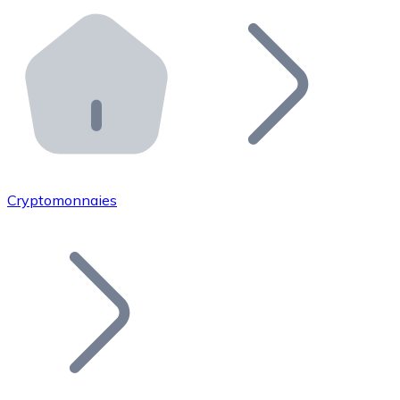
Effectuez des opérations de plus grande envergure. O
Distributeurs automatiques Bitnovo
Intégrez un ATM Bitnovo dans votre entreprise et per
API Bitnovo
Intégrez notre API dans votre écosystème.
Devenir Distributeur
Rejoignez notre réseau de distributeurs et commercialis
Cryptomonnaies
Lister un Token
Ajoutez le token de votre projet à notre service d'acha