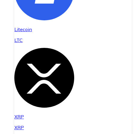
Litecoin
LTC
XRP
XRP