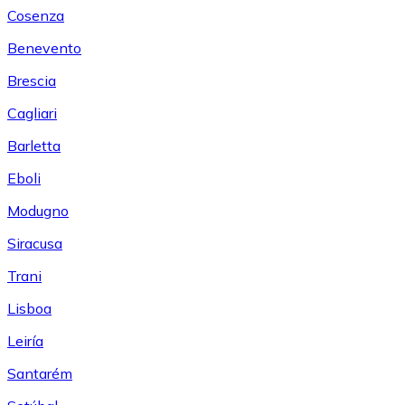
Cosenza
Benevento
Brescia
Cagliari
Barletta
Eboli
Modugno
Siracusa
Trani
Lisboa
Leiría
Santarém