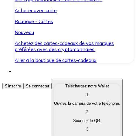
Acheter avec carte
Boutique - Cartes
Nouveau
Achetez des cartes-cadeaux de vos marques
préférées avec des cryptomonnaies.
Aller à la boutique de cartes-cadeaux
Acheter des Cryptomonnaies
S'inscrire
Se connecter
Téléchargez notre Wallet
1
Achetez les cryptomonnaies qui vous intéressent rapid
Ouvrez la caméra de votre téléphone.
Vendre des Cryptomonnaies
2
Convertissez vos cryptomonnaies en monnaie fiduciair
Scannez le QR.
3
Échanger (Swap)