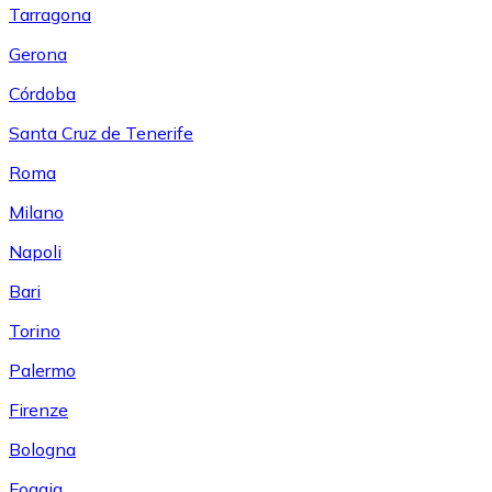
Tarragona
Gerona
Córdoba
Santa Cruz de Tenerife
Roma
Milano
Napoli
Bari
Torino
Palermo
Firenze
Bologna
Foggia