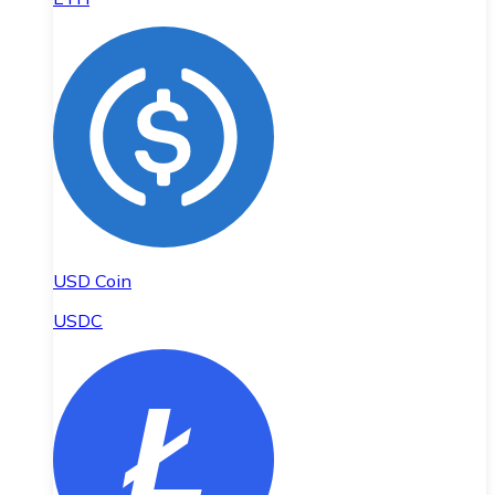
USD Coin
USDC