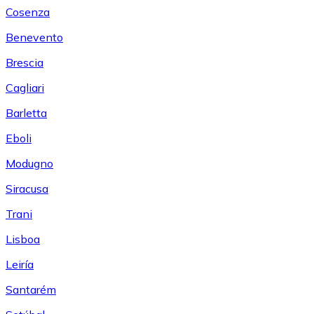
Cosenza
Benevento
Brescia
Cagliari
Barletta
Eboli
Modugno
Siracusa
Trani
Lisboa
Leiría
Santarém