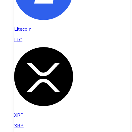
Litecoin
LTC
XRP
XRP