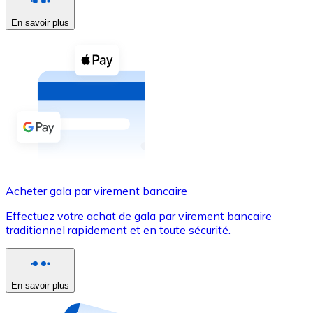
En savoir plus
Voir toutes
Coupons crypto
Achetez des cryptomonnaies en espèces et d'autres m
Acheter avec espèces
Virement SEPA
Ajoutez des fonds à votre compte Bitnovo ou effectuez 
Acheter avec virement bancaire
Acheter gala par virement bancaire
Carte de crédit / débit
Effectuez votre achat de gala par virement bancaire
Utilisez les cartes Visa et Mastercard pour acheter des
traditionnel rapidement et en toute sécurité.
Acheter avec carte
Boutique - Cartes
En savoir plus
Nouveau