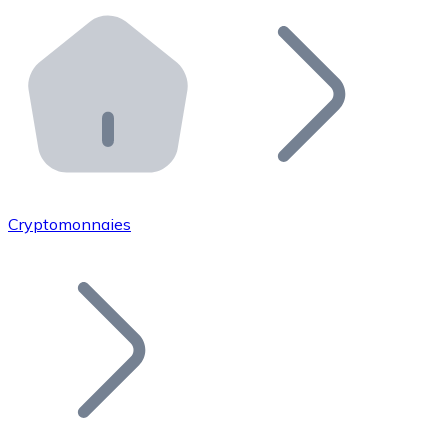
Effectuez des opérations de plus grande envergure. O
Distributeurs automatiques Bitnovo
Intégrez un ATM Bitnovo dans votre entreprise et per
API Bitnovo
Intégrez notre API dans votre écosystème.
Devenir Distributeur
Rejoignez notre réseau de distributeurs et commercialis
Cryptomonnaies
Lister un Token
Ajoutez le token de votre projet à notre service d'acha