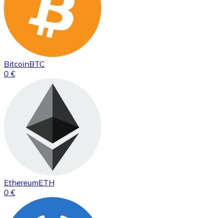
Bitcoin
BTC
0 €
Ethereum
ETH
0 €