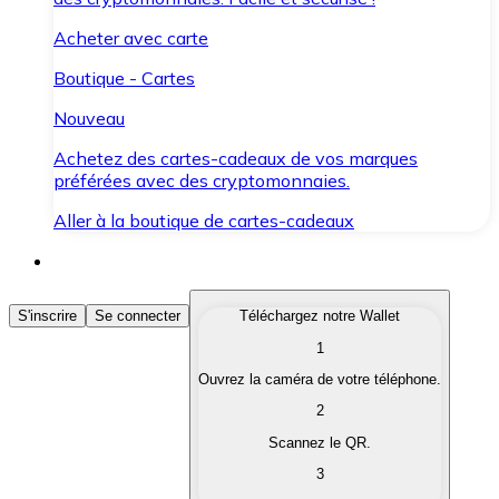
Acheter avec carte
Boutique - Cartes
Nouveau
Achetez des cartes-cadeaux de vos marques
préférées avec des cryptomonnaies.
Aller à la boutique de cartes-cadeaux
Acheter des Cryptomonnaies
S'inscrire
Se connecter
Téléchargez notre Wallet
1
Achetez les cryptomonnaies qui vous intéressent rapid
Ouvrez la caméra de votre téléphone.
Vendre des Cryptomonnaies
2
Convertissez vos cryptomonnaies en monnaie fiduciair
Scannez le QR.
3
Échanger (Swap)