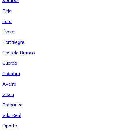
Setúbal
Beja
Faro
Évora
Portalegre
Castelo Branco
Guarda
Coímbra
Aveiro
Viseu
Braganza
Vila Real
Oporto