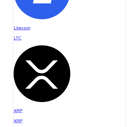
Litecoin
LTC
XRP
XRP