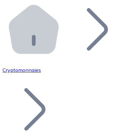
Effectuez des opérations de plus grande envergure. O
Distributeurs automatiques Bitnovo
Intégrez un ATM Bitnovo dans votre entreprise et per
API Bitnovo
Intégrez notre API dans votre écosystème.
Devenir Distributeur
Rejoignez notre réseau de distributeurs et commercialis
Cryptomonnaies
Lister un Token
Ajoutez le token de votre projet à notre service d'acha