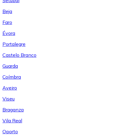
Setúbal
Beja
Faro
Évora
Portalegre
Castelo Branco
Guarda
Coímbra
Aveiro
Viseu
Braganza
Vila Real
Oporto