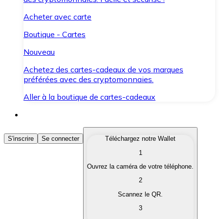
Acheter avec carte
Boutique - Cartes
Nouveau
Achetez des cartes-cadeaux de vos marques
préférées avec des cryptomonnaies.
Aller à la boutique de cartes-cadeaux
Acheter des Cryptomonnaies
S'inscrire
Se connecter
Téléchargez notre Wallet
1
Achetez les cryptomonnaies qui vous intéressent rapid
Ouvrez la caméra de votre téléphone.
Vendre des Cryptomonnaies
2
Convertissez vos cryptomonnaies en monnaie fiduciair
Scannez le QR.
3
Échanger (Swap)