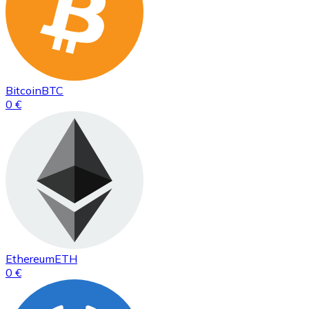
Bitcoin
BTC
0 €
Ethereum
ETH
0 €