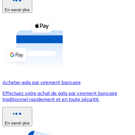
En savoir plus
Voir toutes
Coupons crypto
Achetez des cryptomonnaies en espèces et d'autres m
Acheter avec espèces
Virement SEPA
Ajoutez des fonds à votre compte Bitnovo ou effectuez 
Acheter avec virement bancaire
Acheter gala par virement bancaire
Carte de crédit / débit
Effectuez votre achat de gala par virement bancaire
Utilisez les cartes Visa et Mastercard pour acheter des
traditionnel rapidement et en toute sécurité.
Acheter avec carte
Boutique - Cartes
En savoir plus
Nouveau