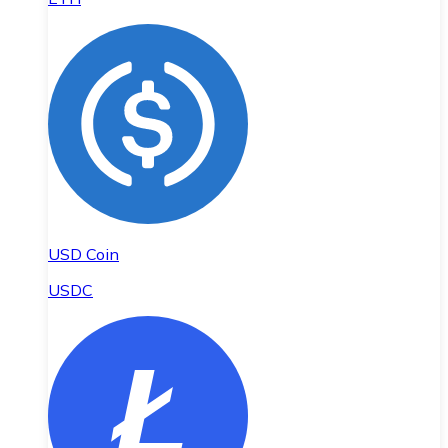
USD Coin
USDC