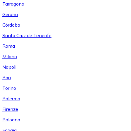
Tarragona
Gerona
Córdoba
Santa Cruz de Tenerife
Roma
Milano
Napoli
Bari
Torino
Palermo
Firenze
Bologna
Foggia