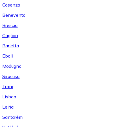
Cosenza
Benevento
Brescia
Cagliari
Barletta
Eboli
Modugno
Siracusa
Trani
Lisboa
Leiría
Santarém