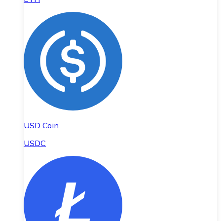
USD Coin
USDC