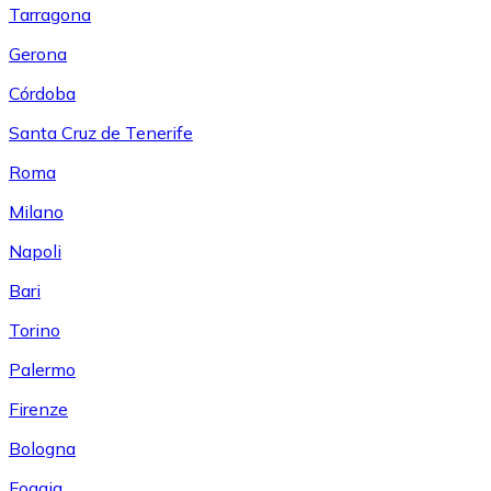
Tarragona
Gerona
Córdoba
Santa Cruz de Tenerife
Roma
Milano
Napoli
Bari
Torino
Palermo
Firenze
Bologna
Foggia