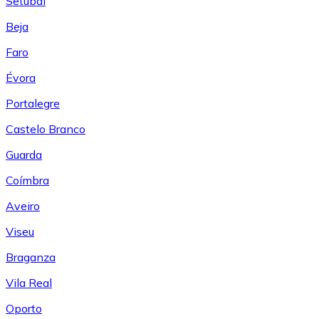
Setúbal
Beja
Faro
Évora
Portalegre
Castelo Branco
Guarda
Coímbra
Aveiro
Viseu
Braganza
Vila Real
Oporto