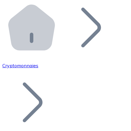
Effectuez des opérations de plus grande envergure. O
Distributeurs automatiques Bitnovo
Intégrez un ATM Bitnovo dans votre entreprise et per
API Bitnovo
Intégrez notre API dans votre écosystème.
Devenir Distributeur
Rejoignez notre réseau de distributeurs et commercialis
Cryptomonnaies
Lister un Token
Ajoutez le token de votre projet à notre service d'acha