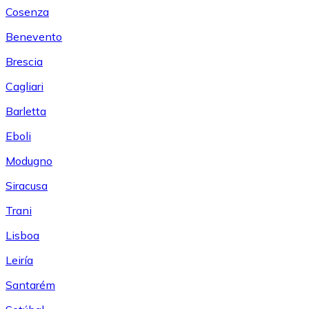
Cosenza
Benevento
Brescia
Cagliari
Barletta
Eboli
Modugno
Siracusa
Trani
Lisboa
Leiría
Santarém