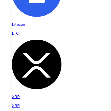
Litecoin
LTC
XRP
XRP