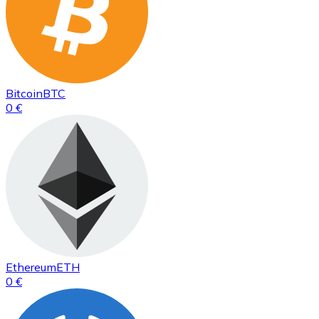
Bitcoin
BTC
0 €
Ethereum
ETH
0 €