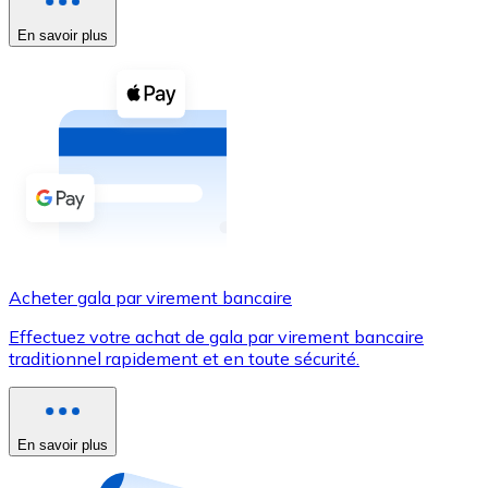
En savoir plus
Voir toutes
Coupons crypto
Achetez des cryptomonnaies en espèces et d'autres m
Acheter avec espèces
Virement SEPA
Ajoutez des fonds à votre compte Bitnovo ou effectuez 
Acheter avec virement bancaire
Acheter gala par virement bancaire
Carte de crédit / débit
Effectuez votre achat de gala par virement bancaire
Utilisez les cartes Visa et Mastercard pour acheter des
traditionnel rapidement et en toute sécurité.
Acheter avec carte
Boutique - Cartes
En savoir plus
Nouveau