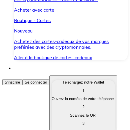
Acheter avec carte
Boutique - Cartes
Nouveau
Achetez des cartes-cadeaux de vos marques
préférées avec des cryptomonnaies.
Aller à la boutique de cartes-cadeaux
Acheter des Cryptomonnaies
S'inscrire
Se connecter
Téléchargez notre Wallet
1
Achetez les cryptomonnaies qui vous intéressent rapid
Ouvrez la caméra de votre téléphone.
Vendre des Cryptomonnaies
2
Convertissez vos cryptomonnaies en monnaie fiduciair
Scannez le QR.
3
Échanger (Swap)