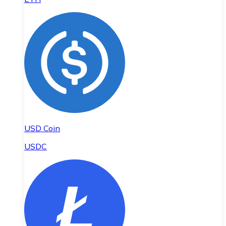
USD Coin
USDC