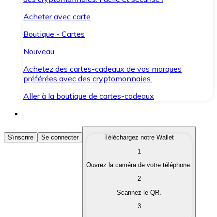
Acheter avec carte
Boutique - Cartes
Nouveau
Achetez des cartes-cadeaux de vos marques
préférées avec des cryptomonnaies.
Aller à la boutique de cartes-cadeaux
Acheter des Cryptomonnaies
S'inscrire
Se connecter
Téléchargez notre Wallet
1
Achetez les cryptomonnaies qui vous intéressent rapid
Ouvrez la caméra de votre téléphone.
Vendre des Cryptomonnaies
2
Convertissez vos cryptomonnaies en monnaie fiduciair
Scannez le QR.
3
Échanger (Swap)