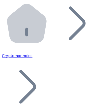
Effectuez des opérations de plus grande envergure. O
Distributeurs automatiques Bitnovo
Intégrez un ATM Bitnovo dans votre entreprise et per
API Bitnovo
Intégrez notre API dans votre écosystème.
Devenir Distributeur
Rejoignez notre réseau de distributeurs et commercialis
Cryptomonnaies
Lister un Token
Ajoutez le token de votre projet à notre service d'acha