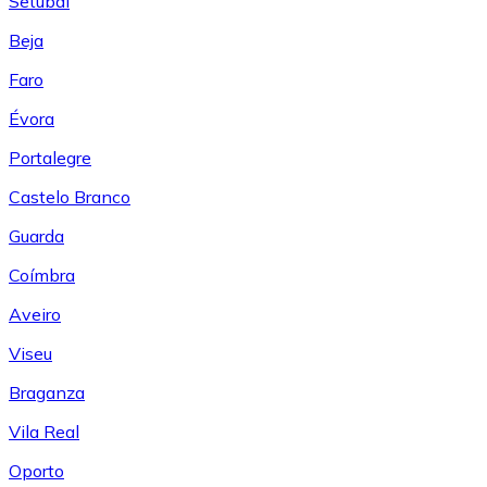
Setúbal
Beja
Faro
Évora
Portalegre
Castelo Branco
Guarda
Coímbra
Aveiro
Viseu
Braganza
Vila Real
Oporto