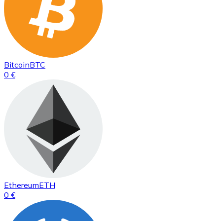
Bitcoin
BTC
0 €
Ethereum
ETH
0 €