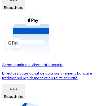
En savoir plus
Voir toutes
Coupons crypto
Achetez des cryptomonnaies en espèces et d'autres m
Acheter avec espèces
Virement SEPA
Ajoutez des fonds à votre compte Bitnovo ou effectuez 
Acheter avec virement bancaire
Acheter gala par virement bancaire
Carte de crédit / débit
Effectuez votre achat de gala par virement bancaire
Utilisez les cartes Visa et Mastercard pour acheter des
traditionnel rapidement et en toute sécurité.
Acheter avec carte
Boutique - Cartes
En savoir plus
Nouveau