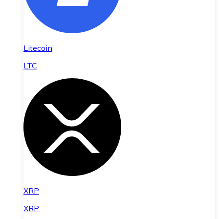
Litecoin
LTC
XRP
XRP