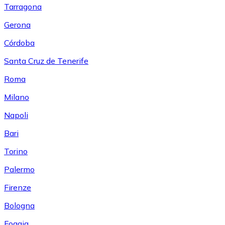
Tarragona
Gerona
Córdoba
Santa Cruz de Tenerife
Roma
Milano
Napoli
Bari
Torino
Palermo
Firenze
Bologna
Foggia