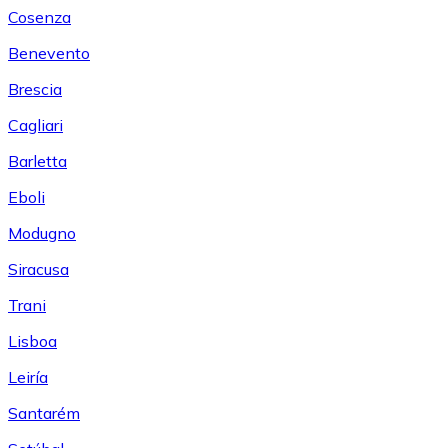
Cosenza
Benevento
Brescia
Cagliari
Barletta
Eboli
Modugno
Siracusa
Trani
Lisboa
Leiría
Santarém