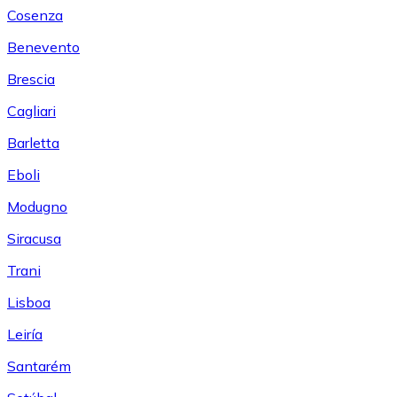
Cosenza
Benevento
Brescia
Cagliari
Barletta
Eboli
Modugno
Siracusa
Trani
Lisboa
Leiría
Santarém