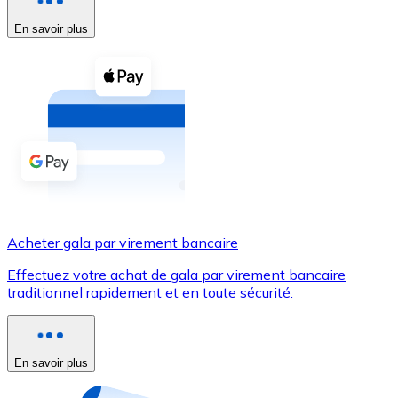
En savoir plus
Voir toutes
Coupons crypto
Achetez des cryptomonnaies en espèces et d'autres m
Acheter avec espèces
Virement SEPA
Ajoutez des fonds à votre compte Bitnovo ou effectuez 
Acheter avec virement bancaire
Acheter gala par virement bancaire
Carte de crédit / débit
Effectuez votre achat de gala par virement bancaire
Utilisez les cartes Visa et Mastercard pour acheter des
traditionnel rapidement et en toute sécurité.
Acheter avec carte
Boutique - Cartes
En savoir plus
Nouveau