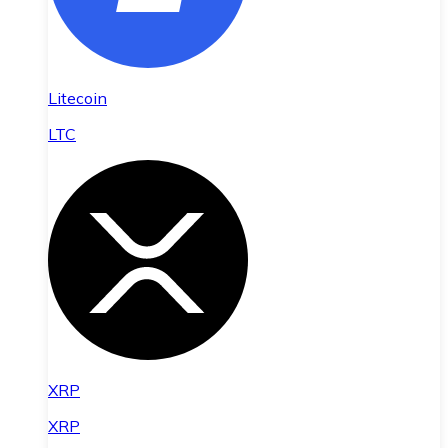
Litecoin
LTC
XRP
XRP