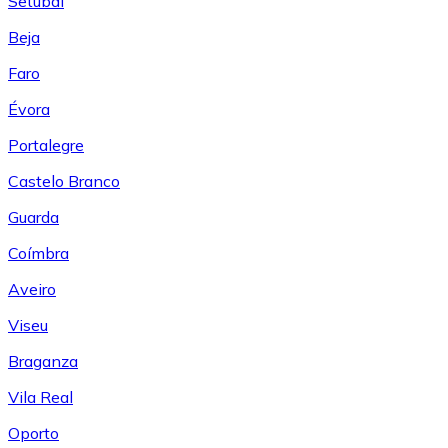
Setúbal
Beja
Faro
Évora
Portalegre
Castelo Branco
Guarda
Coímbra
Aveiro
Viseu
Braganza
Vila Real
Oporto