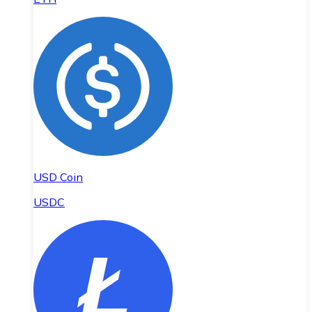
USD Coin
USDC