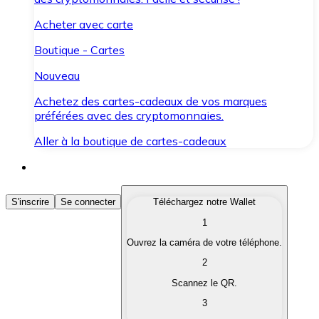
Acheter avec carte
Boutique - Cartes
Nouveau
Achetez des cartes-cadeaux de vos marques
préférées avec des cryptomonnaies.
Aller à la boutique de cartes-cadeaux
Acheter des Cryptomonnaies
S'inscrire
Se connecter
Téléchargez notre Wallet
1
Achetez les cryptomonnaies qui vous intéressent rapid
Ouvrez la caméra de votre téléphone.
Vendre des Cryptomonnaies
2
Convertissez vos cryptomonnaies en monnaie fiduciair
Scannez le QR.
3
Échanger (Swap)