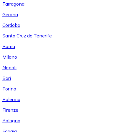
Tarragona
Gerona
Córdoba
Santa Cruz de Tenerife
Roma
Milano
Napoli
Bari
Torino
Palermo
Firenze
Bologna
Foggia