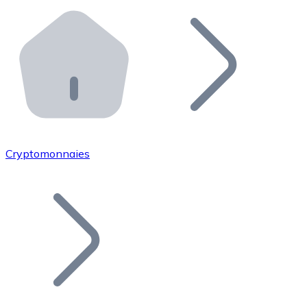
Effectuez des opérations de plus grande envergure. O
Distributeurs automatiques Bitnovo
Intégrez un ATM Bitnovo dans votre entreprise et per
API Bitnovo
Intégrez notre API dans votre écosystème.
Devenir Distributeur
Rejoignez notre réseau de distributeurs et commercialis
Cryptomonnaies
Lister un Token
Ajoutez le token de votre projet à notre service d'acha