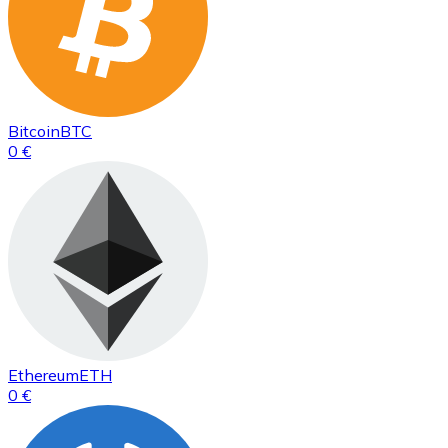
Bitcoin
BTC
0 €
Ethereum
ETH
0 €