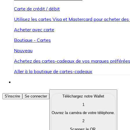
Carte de crédit / débit
Utilisez les cartes Visa et Mastercard pour acheter des
Acheter avec carte
Boutique - Cartes
Nouveau
Achetez des cartes-cadeaux de vos marques préférée
Aller à la boutique de cartes-cadeaux
Acheter des Cryptomonnaies
S'inscrire
Se connecter
Téléchargez notre Wallet
1
Achetez les cryptomonnaies qui vous intéressent rapid
Ouvrez la caméra de votre téléphone.
Vendre des Cryptomonnaies
2
Convertissez vos cryptomonnaies en monnaie fiduciair
Scannez le QR.