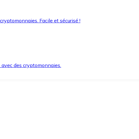
 cryptomonnaies. Facile et sécurisé !
s avec des cryptomonnaies.
ement et en toute sécurité.
e lorsque vous en avez besoin.