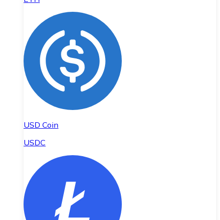
USD Coin
USDC