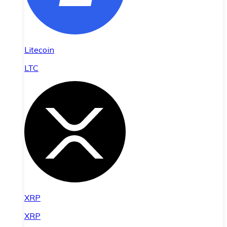
Litecoin
LTC
XRP
XRP