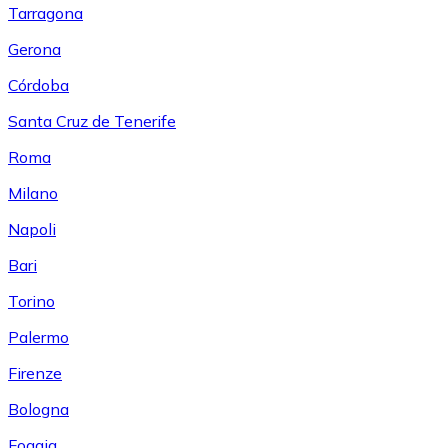
Tarragona
Gerona
Córdoba
Santa Cruz de Tenerife
Roma
Milano
Napoli
Bari
Torino
Palermo
Firenze
Bologna
Foggia