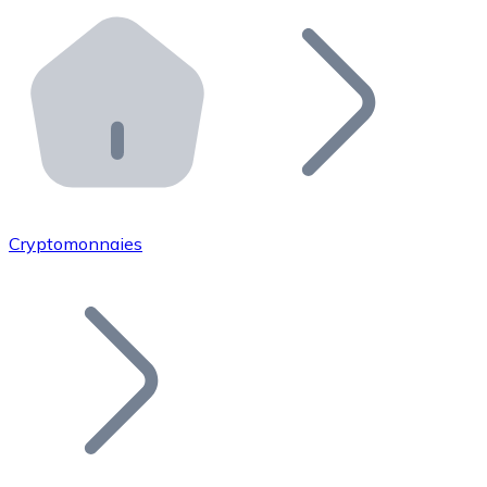
Effectuez des opérations de plus grande envergure. O
Distributeurs automatiques Bitnovo
Intégrez un ATM Bitnovo dans votre entreprise et per
API Bitnovo
Intégrez notre API dans votre écosystème.
Devenir Distributeur
Rejoignez notre réseau de distributeurs et commercialis
Cryptomonnaies
Lister un Token
Ajoutez le token de votre projet à notre service d'acha