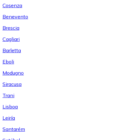
Cosenza
Benevento
Brescia
Cagliari
Barletta
Eboli
Modugno
Siracusa
Trani
Lisboa
Leiría
Santarém