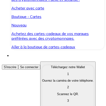
Acheter avec carte
Boutique - Cartes
Nouveau
Achetez des cartes-cadeaux de vos marques
préférées avec des cryptomonnaies.
Aller à la boutique de cartes-cadeaux
Acheter des Cryptomonnaies
S'inscrire
Se connecter
Téléchargez notre Wallet
1
Achetez les cryptomonnaies qui vous intéressent rapid
Ouvrez la caméra de votre téléphone.
Vendre des Cryptomonnaies
2
Convertissez vos cryptomonnaies en monnaie fiduciair
Scannez le QR.
3
Échanger (Swap)