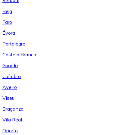
Setúbal
Beja
Faro
Évora
Portalegre
Castelo Branco
Guarda
Coímbra
Aveiro
Viseu
Braganza
Vila Real
Oporto