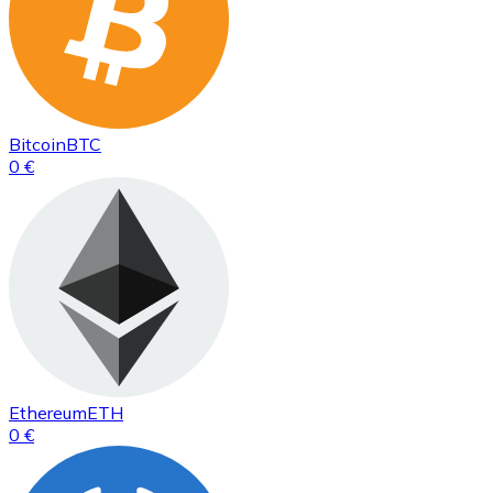
Bitcoin
BTC
0 €
Ethereum
ETH
0 €