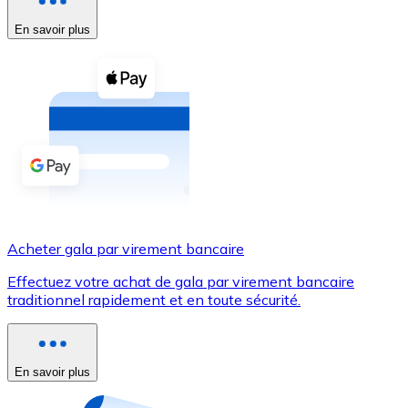
En savoir plus
Voir toutes
Coupons crypto
Achetez des cryptomonnaies en espèces et d'autres m
Acheter avec espèces
Virement SEPA
Ajoutez des fonds à votre compte Bitnovo ou effectuez 
Acheter avec virement bancaire
Acheter gala par virement bancaire
Carte de crédit / débit
Effectuez votre achat de gala par virement bancaire
Utilisez les cartes Visa et Mastercard pour acheter des
traditionnel rapidement et en toute sécurité.
Acheter avec carte
Boutique - Cartes
En savoir plus
Nouveau