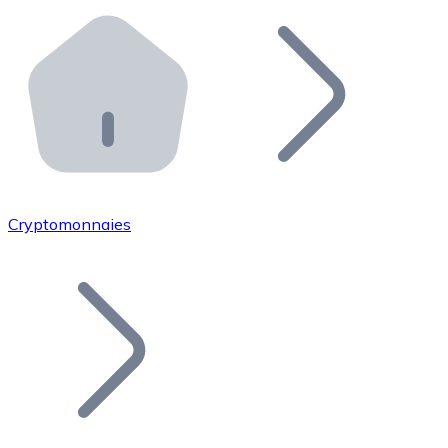
Effectuez des opérations de plus grande envergure. O
Distributeurs automatiques Bitnovo
Intégrez un ATM Bitnovo dans votre entreprise et per
API Bitnovo
Intégrez notre API dans votre écosystème.
Devenir Distributeur
Rejoignez notre réseau de distributeurs et commercialis
Cryptomonnaies
Lister un Token
Ajoutez le token de votre projet à notre service d'acha