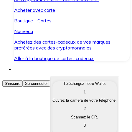
Acheter avec carte
Boutique - Cartes
Nouveau
Achetez des cartes-cadeaux de vos marques
préférées avec des cryptomonnaies.
Aller à la boutique de cartes-cadeaux
Acheter des Cryptomonnaies
S'inscrire
Se connecter
Téléchargez notre Wallet
1
Achetez les cryptomonnaies qui vous intéressent rapid
Ouvrez la caméra de votre téléphone.
Vendre des Cryptomonnaies
2
Convertissez vos cryptomonnaies en monnaie fiduciair
Scannez le QR.
3
Échanger (Swap)