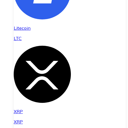
Litecoin
LTC
XRP
XRP