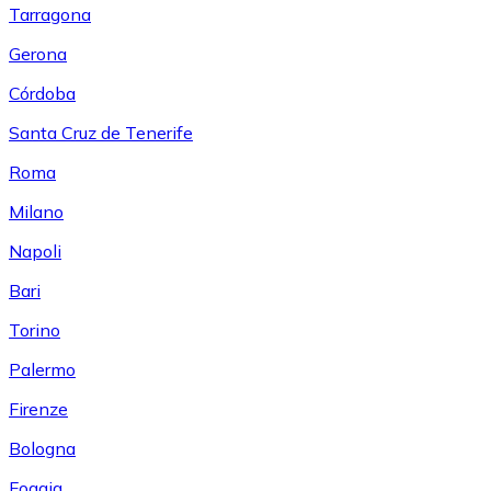
Tarragona
Gerona
Córdoba
Santa Cruz de Tenerife
Roma
Milano
Napoli
Bari
Torino
Palermo
Firenze
Bologna
Foggia