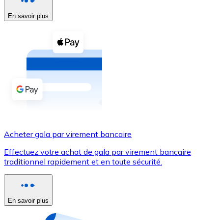
En savoir plus
Voir toutes
Coupons crypto
Achetez des cryptomonnaies en espèces et d'autres m
Acheter avec espèces
Virement SEPA
Ajoutez des fonds à votre compte Bitnovo ou effectuez 
Acheter avec virement bancaire
Acheter gala par virement bancaire
Carte de crédit / débit
Effectuez votre achat de gala par virement bancaire
Utilisez les cartes Visa et Mastercard pour acheter des
traditionnel rapidement et en toute sécurité.
Acheter avec carte
Boutique - Cartes
En savoir plus
Nouveau