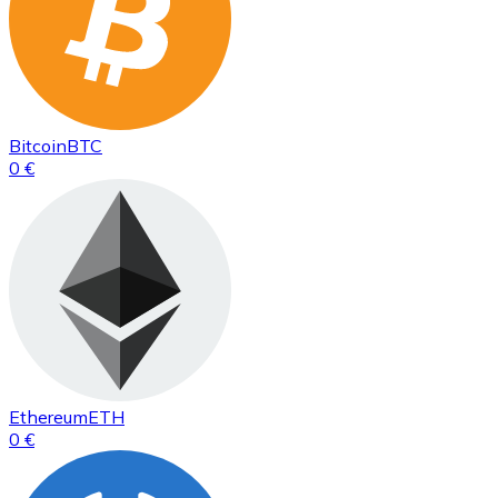
Bitcoin
BTC
0 €
Ethereum
ETH
0 €