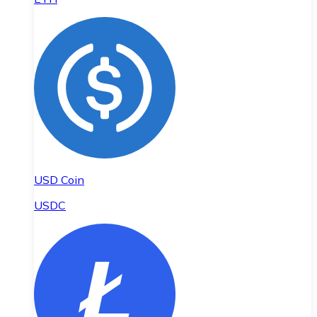
USD Coin
USDC