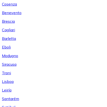
Cosenza
Benevento
Brescia
Cagliari
Barletta
Eboli
Modugno
Siracusa
Trani
Lisboa
Leiría
Santarém