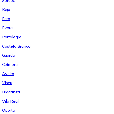
Setúbal
Beja
Faro
Évora
Portalegre
Castelo Branco
Guarda
Coímbra
Aveiro
Viseu
Braganza
Vila Real
Oporto