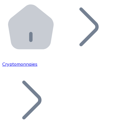
Effectuez des opérations de plus grande envergure. O
Distributeurs automatiques Bitnovo
Intégrez un ATM Bitnovo dans votre entreprise et per
API Bitnovo
Intégrez notre API dans votre écosystème.
Devenir Distributeur
Rejoignez notre réseau de distributeurs et commercialis
Cryptomonnaies
Lister un Token
Ajoutez le token de votre projet à notre service d'acha