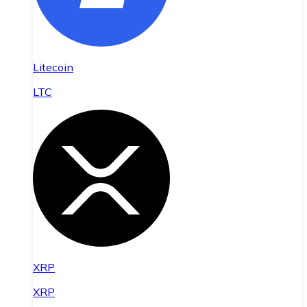
Litecoin
LTC
XRP
XRP