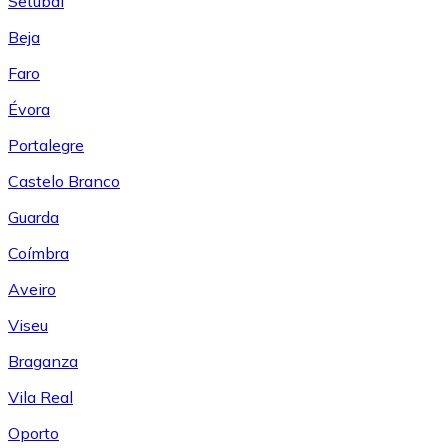
Setúbal
Beja
Faro
Évora
Portalegre
Castelo Branco
Guarda
Coímbra
Aveiro
Viseu
Braganza
Vila Real
Oporto