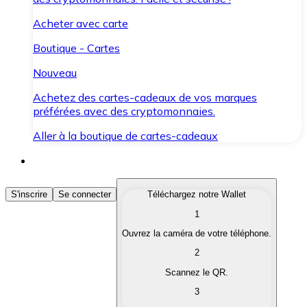
Acheter avec carte
Boutique - Cartes
Nouveau
Achetez des cartes-cadeaux de vos marques
préférées avec des cryptomonnaies.
Aller à la boutique de cartes-cadeaux
Acheter des Cryptomonnaies
S'inscrire
Se connecter
Téléchargez notre Wallet
1
Achetez les cryptomonnaies qui vous intéressent rapid
Ouvrez la caméra de votre téléphone.
Vendre des Cryptomonnaies
2
Convertissez vos cryptomonnaies en monnaie fiduciair
Scannez le QR.
3
Échanger (Swap)