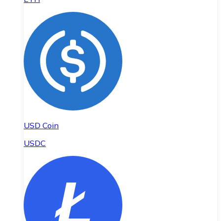
USD Coin
USDC