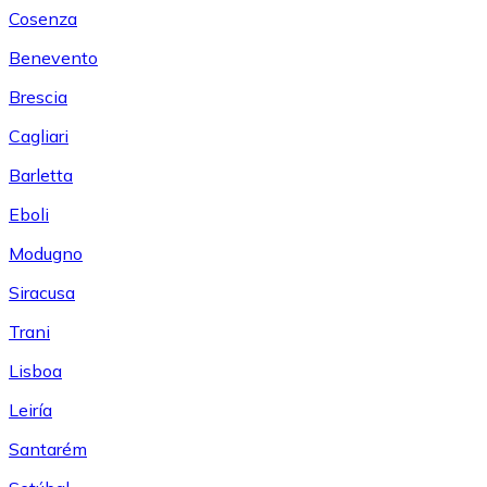
Cosenza
Benevento
Brescia
Cagliari
Barletta
Eboli
Modugno
Siracusa
Trani
Lisboa
Leiría
Santarém