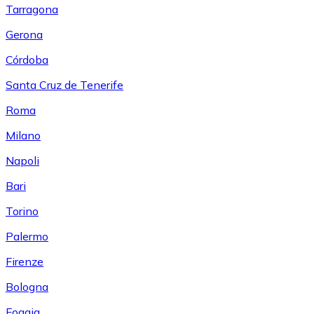
Tarragona
Gerona
Córdoba
Santa Cruz de Tenerife
Roma
Milano
Napoli
Bari
Torino
Palermo
Firenze
Bologna
Foggia