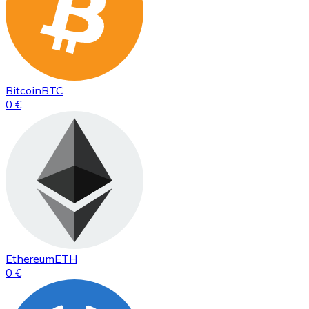
Bitcoin
BTC
0 €
Ethereum
ETH
0 €