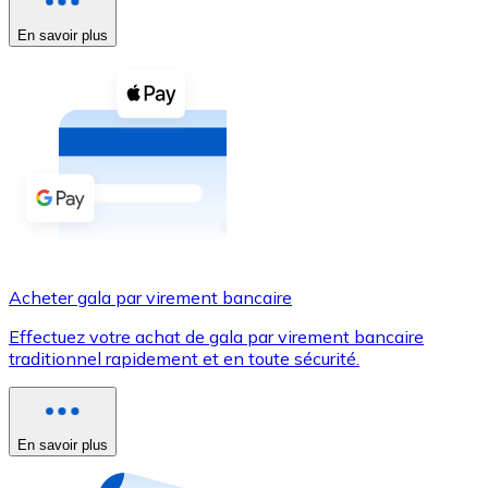
En savoir plus
Voir toutes
Coupons crypto
Achetez des cryptomonnaies en espèces et d'autres m
Acheter avec espèces
Virement SEPA
Ajoutez des fonds à votre compte Bitnovo ou effectuez 
Acheter avec virement bancaire
Acheter gala par virement bancaire
Carte de crédit / débit
Effectuez votre achat de gala par virement bancaire
Utilisez les cartes Visa et Mastercard pour acheter des
traditionnel rapidement et en toute sécurité.
Acheter avec carte
Boutique - Cartes
En savoir plus
Nouveau