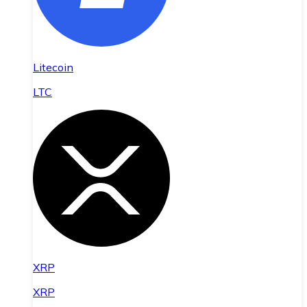
Litecoin
LTC
XRP
XRP