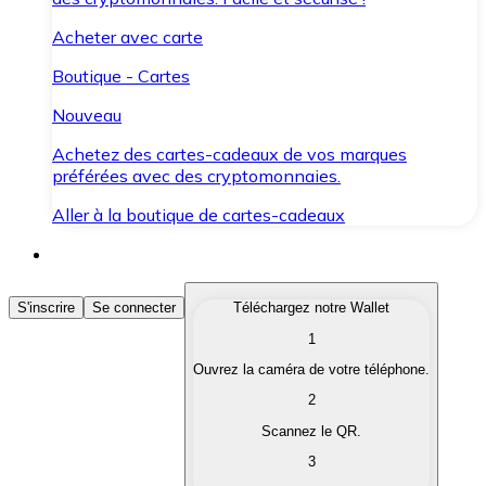
Acheter avec carte
Boutique - Cartes
Nouveau
Achetez des cartes-cadeaux de vos marques
préférées avec des cryptomonnaies.
Aller à la boutique de cartes-cadeaux
Acheter des Cryptomonnaies
S'inscrire
Se connecter
Téléchargez notre Wallet
1
Achetez les cryptomonnaies qui vous intéressent rapid
Ouvrez la caméra de votre téléphone.
Vendre des Cryptomonnaies
2
Convertissez vos cryptomonnaies en monnaie fiduciair
Scannez le QR.
3
Échanger (Swap)