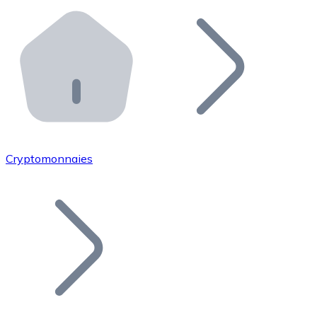
Effectuez des opérations de plus grande envergure. O
Distributeurs automatiques Bitnovo
Intégrez un ATM Bitnovo dans votre entreprise et per
API Bitnovo
Intégrez notre API dans votre écosystème.
Devenir Distributeur
Rejoignez notre réseau de distributeurs et commercialis
Cryptomonnaies
Lister un Token
Ajoutez le token de votre projet à notre service d'acha