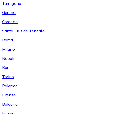
Tarragona
Gerona
Córdoba
Santa Cruz de Tenerife
Roma
Milano
Napoli
Bari
Torino
Palermo
Firenze
Bologna
Foggia