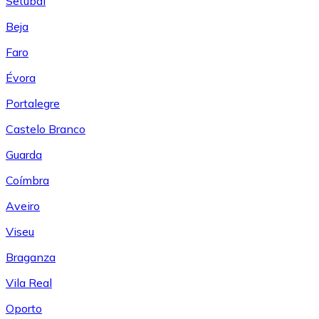
Setúbal
Beja
Faro
Évora
Portalegre
Castelo Branco
Guarda
Coímbra
Aveiro
Viseu
Braganza
Vila Real
Oporto