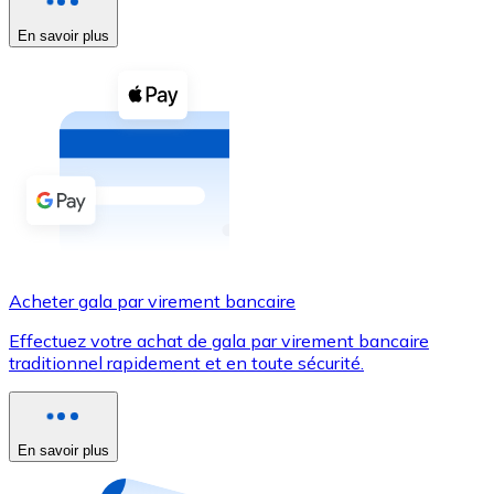
En savoir plus
Voir toutes
Coupons crypto
Achetez des cryptomonnaies en espèces et d'autres m
Acheter avec espèces
Virement SEPA
Ajoutez des fonds à votre compte Bitnovo ou effectuez 
Acheter avec virement bancaire
Acheter gala par virement bancaire
Carte de crédit / débit
Effectuez votre achat de gala par virement bancaire
Utilisez les cartes Visa et Mastercard pour acheter des
traditionnel rapidement et en toute sécurité.
Acheter avec carte
Boutique - Cartes
En savoir plus
Nouveau