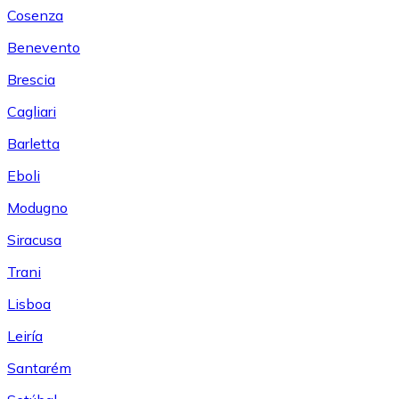
Cosenza
Benevento
Brescia
Cagliari
Barletta
Eboli
Modugno
Siracusa
Trani
Lisboa
Leiría
Santarém