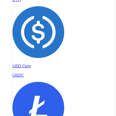
USD Coin
USDC