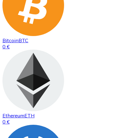
Bitcoin
BTC
0 €
Ethereum
ETH
0 €