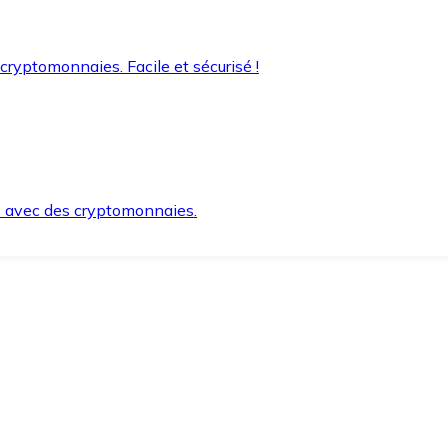
 cryptomonnaies. Facile et sécurisé !
s avec des cryptomonnaies.
ement et en toute sécurité.
e lorsque vous en avez besoin.