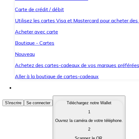
Carte de crédit / débit
Utilisez les cartes Visa et Mastercard pour acheter des
Acheter avec carte
Boutique - Cartes
Nouveau
Achetez des cartes-cadeaux de vos marques préférée
Aller à la boutique de cartes-cadeaux
Acheter des Cryptomonnaies
S'inscrire
Se connecter
Téléchargez notre Wallet
1
Achetez les cryptomonnaies qui vous intéressent rapid
Ouvrez la caméra de votre téléphone.
Vendre des Cryptomonnaies
2
Convertissez vos cryptomonnaies en monnaie fiduciair
Scannez le QR.