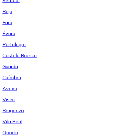
Setúbal
Beja
Faro
Évora
Portalegre
Castelo Branco
Guarda
Coímbra
Aveiro
Viseu
Braganza
Vila Real
Oporto