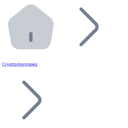
Effectuez des opérations de plus grande envergure. O
Distributeurs automatiques Bitnovo
Intégrez un ATM Bitnovo dans votre entreprise et per
API Bitnovo
Intégrez notre API dans votre écosystème.
Devenir Distributeur
Rejoignez notre réseau de distributeurs et commercialis
Cryptomonnaies
Lister un Token
Ajoutez le token de votre projet à notre service d'acha