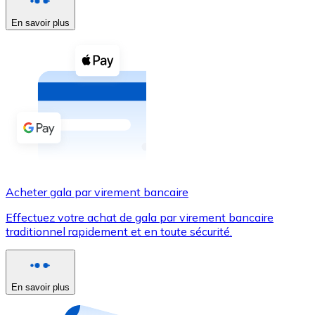
En savoir plus
Voir toutes
Coupons crypto
Achetez des cryptomonnaies en espèces et d'autres m
Acheter avec espèces
Virement SEPA
Ajoutez des fonds à votre compte Bitnovo ou effectuez 
Acheter avec virement bancaire
Acheter gala par virement bancaire
Carte de crédit / débit
Effectuez votre achat de gala par virement bancaire
Utilisez les cartes Visa et Mastercard pour acheter des
traditionnel rapidement et en toute sécurité.
Acheter avec carte
Boutique - Cartes
En savoir plus
Nouveau