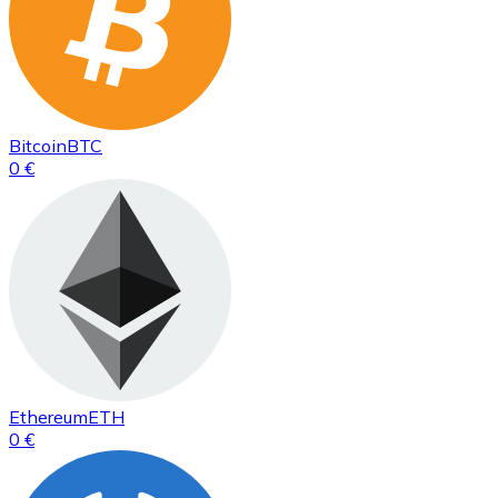
Bitcoin
BTC
0 €
Ethereum
ETH
0 €