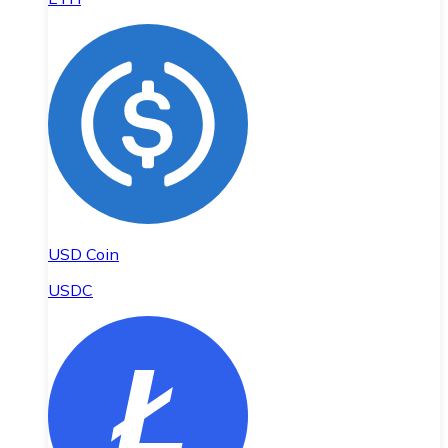
USD Coin
USDC