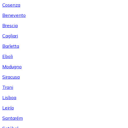
Cosenza
Benevento
Brescia
Cagliari
Barletta
Eboli
Modugno
Siracusa
Trani
Lisboa
Leiría
Santarém