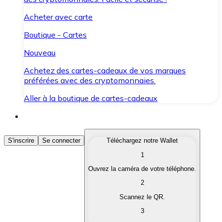
Acheter avec carte
Boutique - Cartes
Nouveau
Achetez des cartes-cadeaux de vos marques
préférées avec des cryptomonnaies.
Aller à la boutique de cartes-cadeaux
Acheter des Cryptomonnaies
S'inscrire
Se connecter
Téléchargez notre Wallet
1
Achetez les cryptomonnaies qui vous intéressent rapid
Ouvrez la caméra de votre téléphone.
Vendre des Cryptomonnaies
2
Convertissez vos cryptomonnaies en monnaie fiduciair
Scannez le QR.
3
Échanger (Swap)