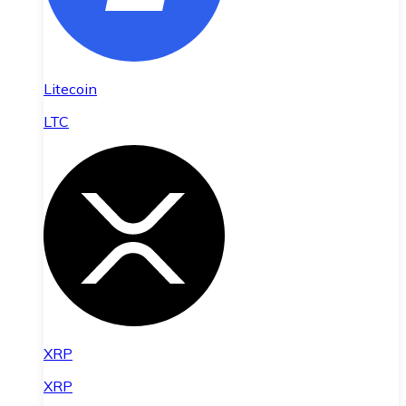
Litecoin
LTC
XRP
XRP