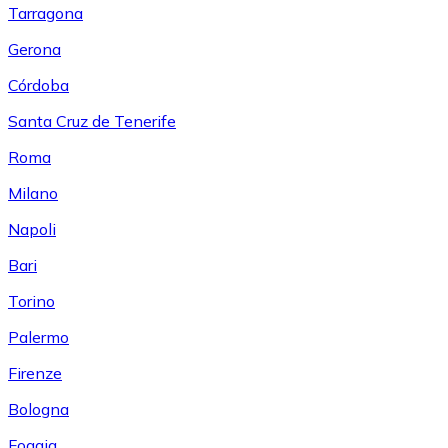
Tarragona
Gerona
Córdoba
Santa Cruz de Tenerife
Roma
Milano
Napoli
Bari
Torino
Palermo
Firenze
Bologna
Foggia