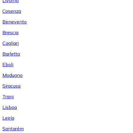
Livorno
Cosenza
Benevento
Brescia
Cagliari
Barletta
Eboli
Modugno
Siracusa
Trani
Lisboa
Leiría
Santarém