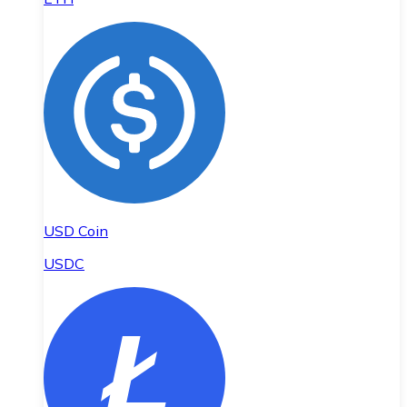
USD Coin
USDC