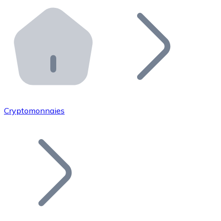
Effectuez des opérations de plus grande envergure. O
Distributeurs automatiques Bitnovo
Intégrez un ATM Bitnovo dans votre entreprise et per
API Bitnovo
Intégrez notre API dans votre écosystème.
Devenir Distributeur
Rejoignez notre réseau de distributeurs et commercialis
Cryptomonnaies
Lister un Token
Ajoutez le token de votre projet à notre service d'acha