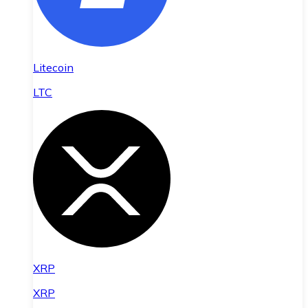
Litecoin
LTC
XRP
XRP