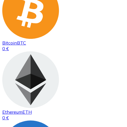
Bitcoin
BTC
0 €
Ethereum
ETH
0 €