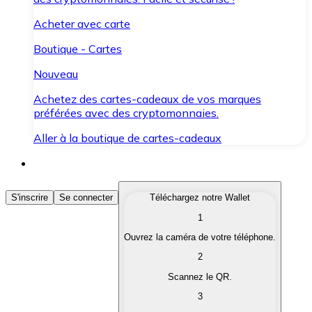
Acheter avec carte
Boutique - Cartes
Nouveau
Achetez des cartes-cadeaux de vos marques
préférées avec des cryptomonnaies.
Aller à la boutique de cartes-cadeaux
Acheter des Cryptomonnaies
S'inscrire
Se connecter
Téléchargez notre Wallet
1
Achetez les cryptomonnaies qui vous intéressent rapid
Ouvrez la caméra de votre téléphone.
Vendre des Cryptomonnaies
2
Convertissez vos cryptomonnaies en monnaie fiduciair
Scannez le QR.
3
Échanger (Swap)