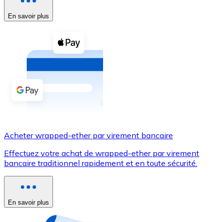
En savoir plus
Voir toutes
Coupons crypto
Achetez des cryptomonnaies en espèces et d'autres m
Acheter avec espèces
Virement SEPA
Ajoutez des fonds à votre compte Bitnovo ou effectuez 
Acheter avec virement bancaire
Acheter wrapped-ether par virement bancaire
Carte de crédit / débit
Effectuez votre achat de wrapped-ether par virement
Utilisez les cartes Visa et Mastercard pour acheter des
bancaire traditionnel rapidement et en toute sécurité.
Acheter avec carte
Boutique - Cartes
En savoir plus
Nouveau