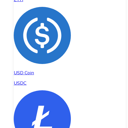
USD Coin
USDC