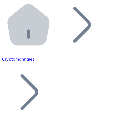
Effectuez des opérations de plus grande envergure. O
Distributeurs automatiques Bitnovo
Intégrez un ATM Bitnovo dans votre entreprise et per
API Bitnovo
Intégrez notre API dans votre écosystème.
Devenir Distributeur
Rejoignez notre réseau de distributeurs et commercialis
Cryptomonnaies
Lister un Token
Ajoutez le token de votre projet à notre service d'acha