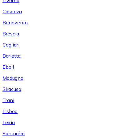
Livorno
Cosenza
Benevento
Brescia
Cagliari
Barletta
Eboli
Modugno
Siracusa
Trani
Lisboa
Leiría
Santarém