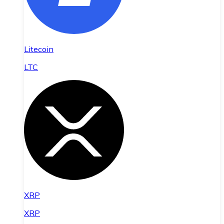
Litecoin
LTC
XRP
XRP