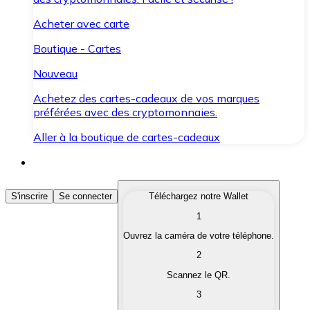
Acheter avec carte
Boutique - Cartes
Nouveau
Achetez des cartes-cadeaux de vos marques
préférées avec des cryptomonnaies.
Aller à la boutique de cartes-cadeaux
Acheter des Cryptomonnaies
S'inscrire
Se connecter
Téléchargez notre Wallet
1
Achetez les cryptomonnaies qui vous intéressent rapid
Ouvrez la caméra de votre téléphone.
Vendre des Cryptomonnaies
2
Convertissez vos cryptomonnaies en monnaie fiduciair
Scannez le QR.
3
Échanger (Swap)