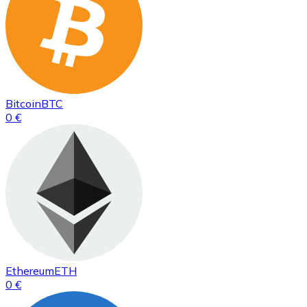
Bitcoin
BTC
0 €
Ethereum
ETH
0 €