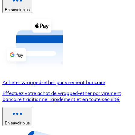
En savoir plus
Voir toutes
Coupons crypto
Achetez des cryptomonnaies en espèces et d'autres m
Acheter avec espèces
Virement SEPA
Ajoutez des fonds à votre compte Bitnovo ou effectuez 
Acheter avec virement bancaire
Acheter wrapped-ether par virement bancaire
Carte de crédit / débit
Effectuez votre achat de wrapped-ether par virement
Utilisez les cartes Visa et Mastercard pour acheter des
bancaire traditionnel rapidement et en toute sécurité.
Acheter avec carte
Boutique - Cartes
En savoir plus
Nouveau