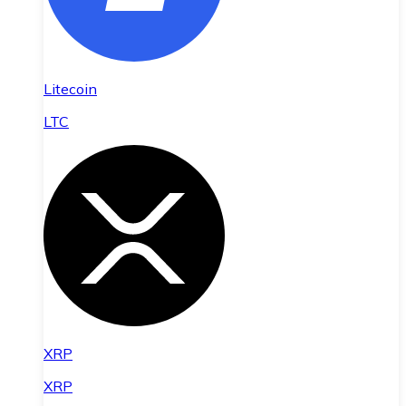
Litecoin
LTC
XRP
XRP