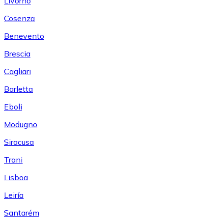
Livorno
Cosenza
Benevento
Brescia
Cagliari
Barletta
Eboli
Modugno
Siracusa
Trani
Lisboa
Leiría
Santarém