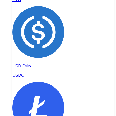
USD Coin
USDC