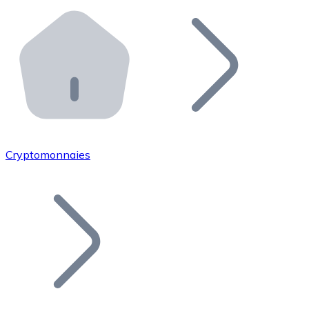
Effectuez des opérations de plus grande envergure. O
Distributeurs automatiques Bitnovo
Intégrez un ATM Bitnovo dans votre entreprise et per
API Bitnovo
Intégrez notre API dans votre écosystème.
Devenir Distributeur
Rejoignez notre réseau de distributeurs et commercialis
Cryptomonnaies
Lister un Token
Ajoutez le token de votre projet à notre service d'acha