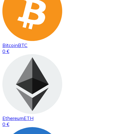
Bitcoin
BTC
0 €
Ethereum
ETH
0 €