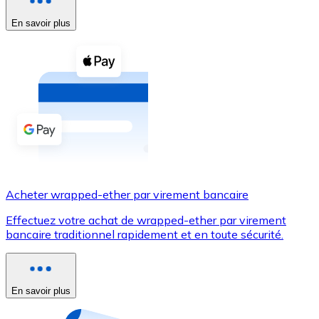
En savoir plus
Voir toutes
Coupons crypto
Achetez des cryptomonnaies en espèces et d'autres m
Acheter avec espèces
Virement SEPA
Ajoutez des fonds à votre compte Bitnovo ou effectuez 
Acheter avec virement bancaire
Acheter wrapped-ether par virement bancaire
Carte de crédit / débit
Effectuez votre achat de wrapped-ether par virement
Utilisez les cartes Visa et Mastercard pour acheter des
bancaire traditionnel rapidement et en toute sécurité.
Acheter avec carte
Boutique - Cartes
En savoir plus
Nouveau