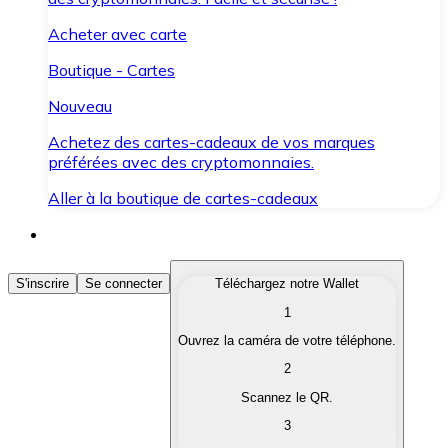
Acheter avec carte
Boutique - Cartes
Nouveau
Achetez des cartes-cadeaux de vos marques
préférées avec des cryptomonnaies.
Aller à la boutique de cartes-cadeaux
Acheter des Cryptomonnaies
S'inscrire
Se connecter
Téléchargez notre Wallet
1
Achetez les cryptomonnaies qui vous intéressent rapid
Ouvrez la caméra de votre téléphone.
Vendre des Cryptomonnaies
2
Convertissez vos cryptomonnaies en monnaie fiduciair
Scannez le QR.
3
Échanger (Swap)