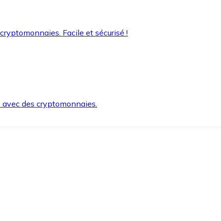
 cryptomonnaies. Facile et sécurisé !
s avec des cryptomonnaies.
ement et en toute sécurité.
e lorsque vous en avez besoin.