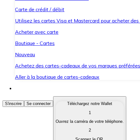
Carte de crédit / débit
Utilisez les cartes Visa et Mastercard pour acheter des
Acheter avec carte
Boutique - Cartes
Nouveau
Achetez des cartes-cadeaux de vos marques préférée
Aller à la boutique de cartes-cadeaux
Acheter des Cryptomonnaies
S'inscrire
Se connecter
Téléchargez notre Wallet
1
Achetez les cryptomonnaies qui vous intéressent rapid
Ouvrez la caméra de votre téléphone.
Vendre des Cryptomonnaies
2
Convertissez vos cryptomonnaies en monnaie fiduciair
Scannez le QR.