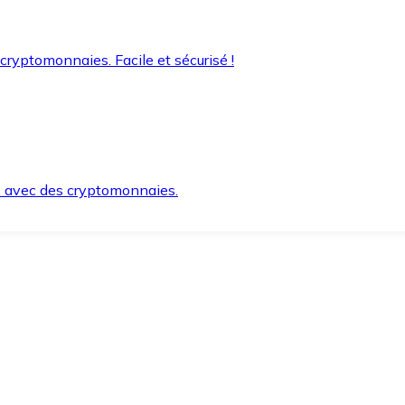
 cryptomonnaies. Facile et sécurisé !
s avec des cryptomonnaies.
ement et en toute sécurité.
e lorsque vous en avez besoin.