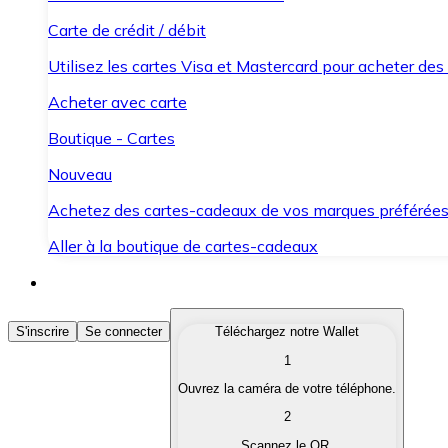
Carte de crédit / débit
Utilisez les cartes Visa et Mastercard pour acheter des
Acheter avec carte
Boutique - Cartes
Nouveau
Achetez des cartes-cadeaux de vos marques préférée
Aller à la boutique de cartes-cadeaux
Acheter des Cryptomonnaies
S'inscrire
Se connecter
Téléchargez notre Wallet
1
Achetez les cryptomonnaies qui vous intéressent rapid
Ouvrez la caméra de votre téléphone.
Vendre des Cryptomonnaies
2
Convertissez vos cryptomonnaies en monnaie fiduciair
Scannez le QR.