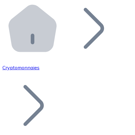
Effectuez des opérations de plus grande envergure. O
Distributeurs automatiques Bitnovo
Intégrez un ATM Bitnovo dans votre entreprise et per
API Bitnovo
Intégrez notre API dans votre écosystème.
Devenir Distributeur
Rejoignez notre réseau de distributeurs et commercialis
Cryptomonnaies
Lister un Token
Ajoutez le token de votre projet à notre service d'acha