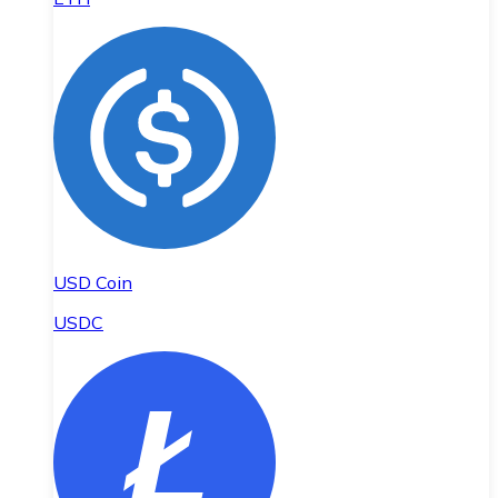
USD Coin
USDC