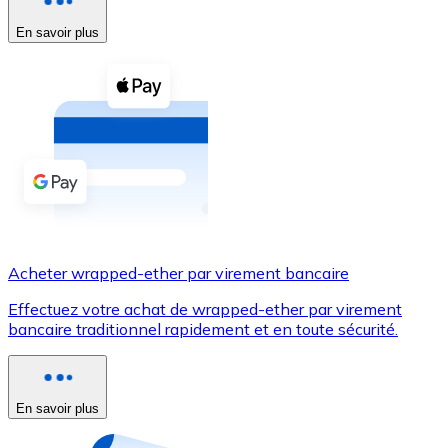
En savoir plus
Voir toutes
Coupons crypto
Achetez des cryptomonnaies en espèces et d'autres m
Acheter avec espèces
Virement SEPA
Ajoutez des fonds à votre compte Bitnovo ou effectuez 
Acheter avec virement bancaire
Acheter wrapped-ether par virement bancaire
Carte de crédit / débit
Effectuez votre achat de wrapped-ether par virement
Utilisez les cartes Visa et Mastercard pour acheter des
bancaire traditionnel rapidement et en toute sécurité.
Acheter avec carte
Boutique - Cartes
En savoir plus
Nouveau