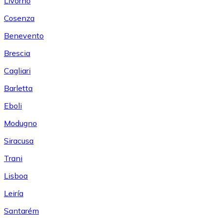
Livorno
Cosenza
Benevento
Brescia
Cagliari
Barletta
Eboli
Modugno
Siracusa
Trani
Lisboa
Leiría
Santarém