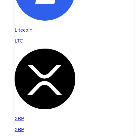
Litecoin
LTC
XRP
XRP