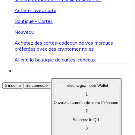
Acheter avec carte
Boutique - Cartes
Nouveau
Achetez des cartes-cadeaux de vos marques
préférées avec des cryptomonnaies.
Aller à la boutique de cartes-cadeaux
Acheter des Cryptomonnaies
S'inscrire
Se connecter
Téléchargez notre Wallet
1
Achetez les cryptomonnaies qui vous intéressent rapid
Ouvrez la caméra de votre téléphone.
Vendre des Cryptomonnaies
2
Convertissez vos cryptomonnaies en monnaie fiduciair
Scannez le QR.
3
Échanger (Swap)