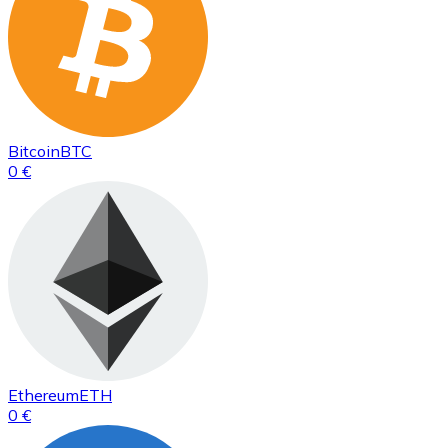
Bitcoin
BTC
0 €
Ethereum
ETH
0 €