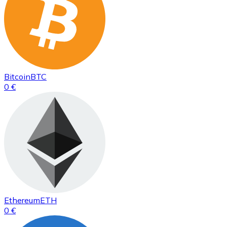
Bitcoin
BTC
0 €
Ethereum
ETH
0 €