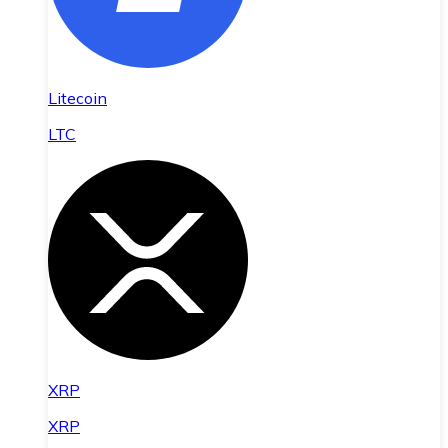
Litecoin
LTC
XRP
XRP