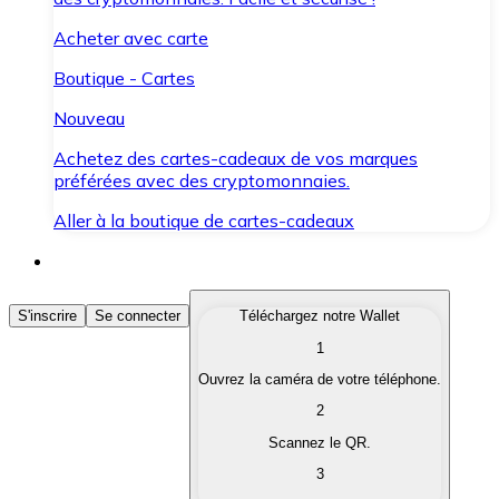
Acheter avec carte
Boutique - Cartes
Nouveau
Achetez des cartes-cadeaux de vos marques
préférées avec des cryptomonnaies.
Aller à la boutique de cartes-cadeaux
Acheter des Cryptomonnaies
S'inscrire
Se connecter
Téléchargez notre Wallet
1
Achetez les cryptomonnaies qui vous intéressent rapid
Ouvrez la caméra de votre téléphone.
Vendre des Cryptomonnaies
2
Convertissez vos cryptomonnaies en monnaie fiduciair
Scannez le QR.
3
Échanger (Swap)