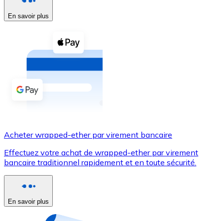
En savoir plus
Voir toutes
Coupons crypto
Achetez des cryptomonnaies en espèces et d'autres m
Acheter avec espèces
Virement SEPA
Ajoutez des fonds à votre compte Bitnovo ou effectuez 
Acheter avec virement bancaire
Acheter wrapped-ether par virement bancaire
Carte de crédit / débit
Effectuez votre achat de wrapped-ether par virement
Utilisez les cartes Visa et Mastercard pour acheter des
bancaire traditionnel rapidement et en toute sécurité.
Acheter avec carte
Boutique - Cartes
En savoir plus
Nouveau