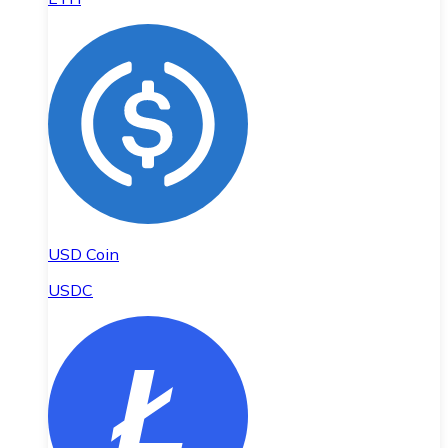
USD Coin
USDC