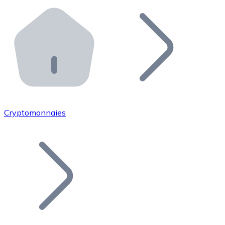
Effectuez des opérations de plus grande envergure. O
Distributeurs automatiques Bitnovo
Intégrez un ATM Bitnovo dans votre entreprise et per
API Bitnovo
Intégrez notre API dans votre écosystème.
Devenir Distributeur
Rejoignez notre réseau de distributeurs et commercialis
Cryptomonnaies
Lister un Token
Ajoutez le token de votre projet à notre service d'acha