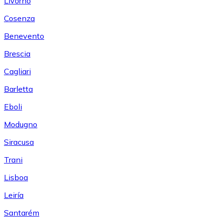
Livorno
Cosenza
Benevento
Brescia
Cagliari
Barletta
Eboli
Modugno
Siracusa
Trani
Lisboa
Leiría
Santarém